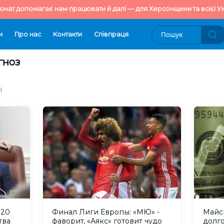
онат допомагає нам працювати й далі — для Херсонщини та всієї Ук
и
Про нас
Контакти
Cпівпраця
гноз
і
020
Финал Лиги Европы: «МЮ» -
Майс
тва
фаворит, «Аякс» готовит чудо
долг