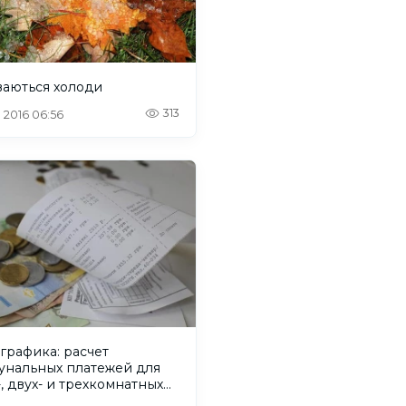
ваються холоди
313
. 2016 06:56
графика: расчет
унальных платежей для
, двух- и трехкомнатных
тир