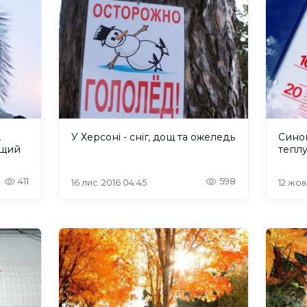
2
У Херсоні - сніг, дощ та ожеледь
Сино
ющий
тепл
411
598
16 лис. 2016 04:45
12 жов