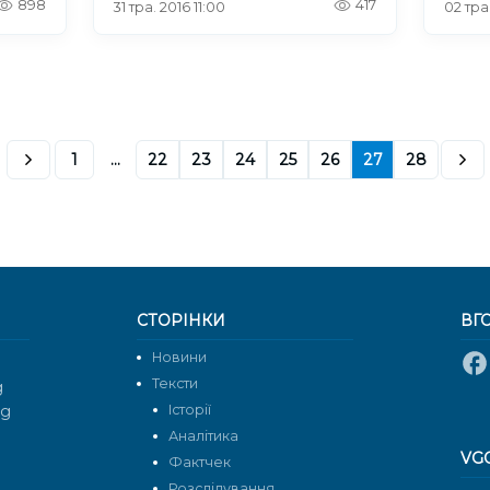
898
417
31 тра. 2016 11:00
02 тра.
1
...
22
23
24
25
26
27
28
СТОРІНКИ
ВГ
Новини
Тексти
g
rg
Історії
Аналітика
VG
Фактчек
Розслідування