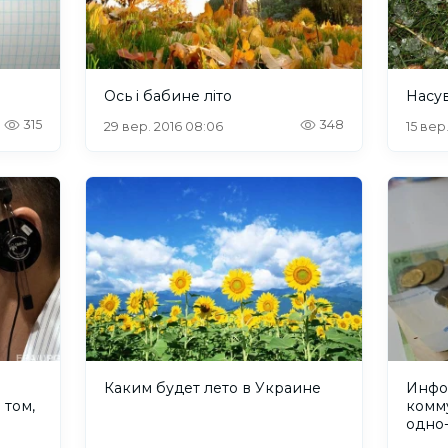
Ось і бабине літо
Насу
315
348
29 вер. 2016 08:06
15 вер
Каким будет лето в Украине
Инфо
 том,
комм
одно-
ды
квар