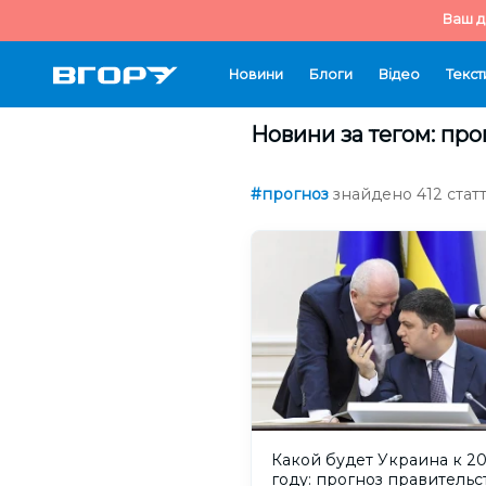
Ваш д
Новини
Блоги
Відео
Текст
Новини за тегом: про
#прогноз
знайдено 412 статт
Какой будет Украина к 2
году: прогноз правительс