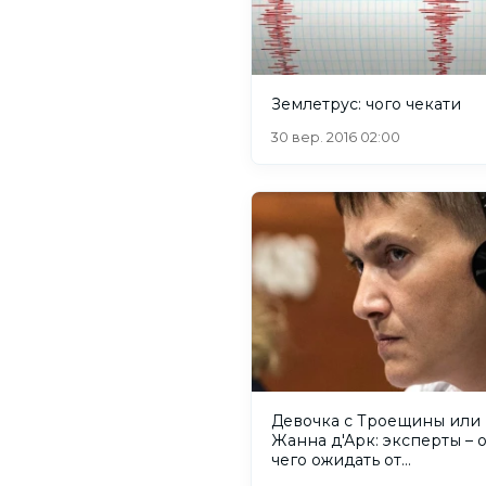
Землетрус: чого чекати
30 вер. 2016 02:00
Девочка с Троещины или
Жанна д'Арк: эксперты – о
чего ожидать от
непредсказуемой Надеж