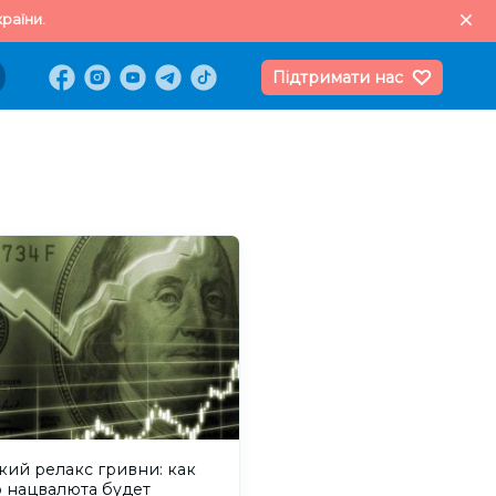
раїни.
Підтримати нас
кий релакс гривни: как
о нацвалюта будет