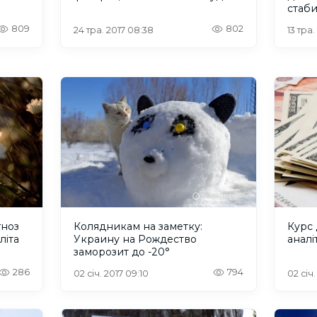
стаб
809
802
24 тра. 2017 08:38
13 тра.
гноз
Колядникам на заметку:
Курс 
літа
Украину на Рождество
аналі
заморозит до -20°
286
794
02 січ. 2017 09:10
02 січ