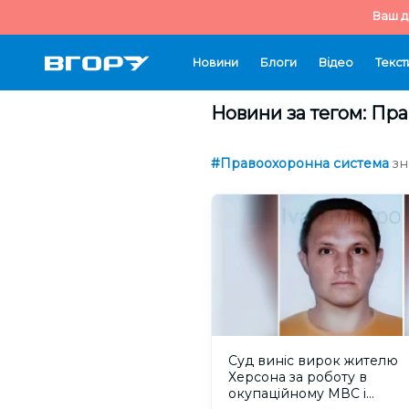
Ваш д
Новини
Блоги
Відео
Текст
Новини за тегом: Пр
#Правоохоронна система
зн
Суд виніс вирок жителю
Херсона за роботу в
окупаційному МВС і