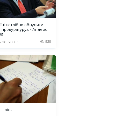
їні потрібно обнулити
і прокуратуру», - Андерс
нд
929
. 2016 09:55
і гріх...