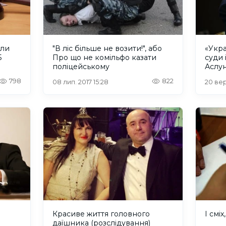
ули
"В ліс більше не возити!", або
«Укра
5
Про що не комільфо казати
суди 
поліцейському
Аслу
798
822
08 лип. 2017 15:28
20 вер
Красиве життя головного
І сміх, 
даїшника (розслідування)