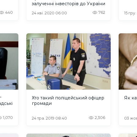
залученні інвесторів до України
440
762
24 кві. 2020 06:00
15 гру.
г
Хто такий поліцейський офіцер
Як ка
адські
громади
1,070
2,306
24 тра. 2019 08:40
03 жов