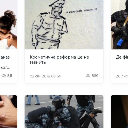
наказ
Косметична реформа це не
Де фі
змінить!
ього
811
856
02 січ. 2018 03:54
26 лис.