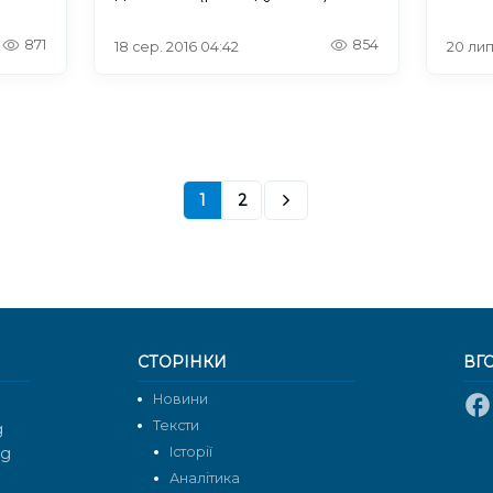
в
871
854
18 сер. 2016 04:42
20 лип
1
2
СТОРІНКИ
ВГ
Новини
Тексти
g
rg
Історії
Аналітика