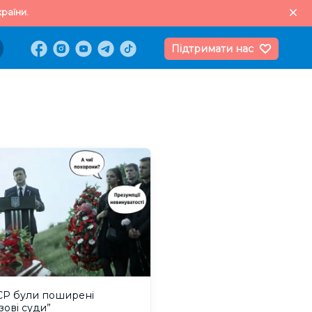
раїни.
Підтримати нас
СР були поширені
зові суди”