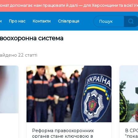
онат допомагає нам працювати й далі — для Херсонщини та всієї Ук
и
Про нас
Контакти
Cпівпраця
авоохоронна система
айдено 22 статті
Реформа правоохоронних
В СР
органів стане ключовою в
“пока