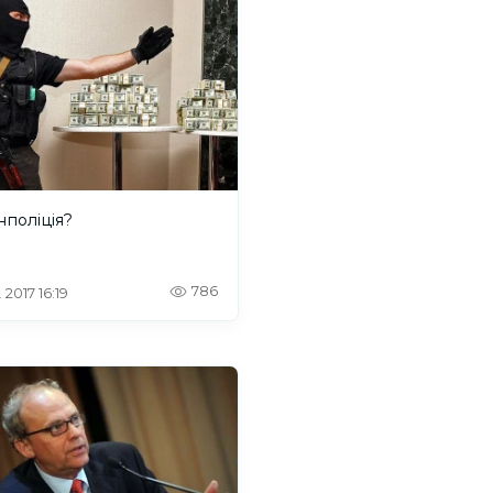
нполіція?
786
 2017 16:19