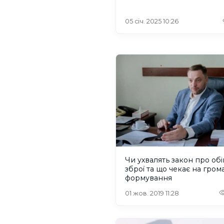
конфіскував квартиру
05 січ. 2025 10:26
Чи ухвалять закон про обі
зброї та що чекає на гром
формування
01 жов. 2019 11:28