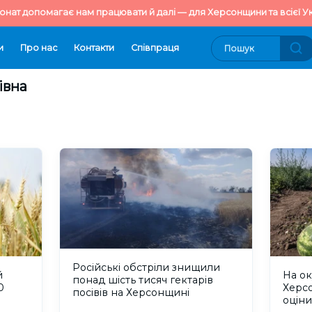
онат допомагає нам працювати й далі — для Херсонщини та всієї Ук
и
Про нас
Контакти
Cпівпраця
івна
Російські обстріли знищили
й
На о
понад шість тисяч гектарів
0
Херс
посівів на Херсонщині
оціни