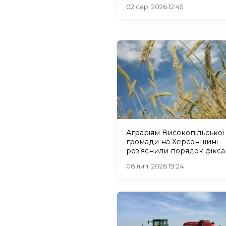
02 сер. 2026 12:45
Аграріям Високопільської
громади на Херсонщині
роз’яснили порядок фіксац
втрат посівів через бойові 
06 лип. 2026 19:24