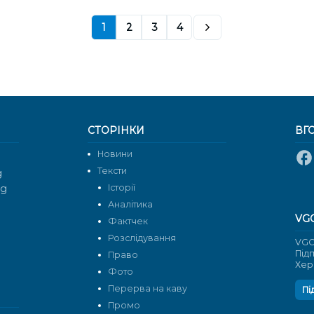
1
2
3
4
СТОРІНКИ
ВГ
Новини
Тексти
g
rg
Історії
Аналітика
VG
Фактчек
Розслідування
VGO
Під
Право
Хер
Фото
Перерва на каву
Пі
Промо