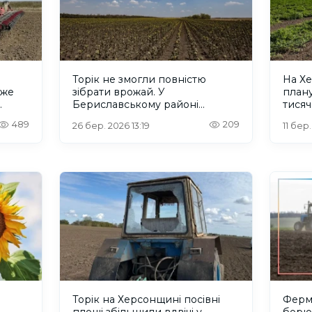
Торік не змогли повністю
На Хе
уже
зібрати врожай. У
плану
Бериславському районі
тисяч
ія
Херсонщини триває посівна
489
209
26 бер. 2026 13:19
11 бер
Торік на Херсонщині посівні
Ферм
площі збільшили вдвічі у
борют