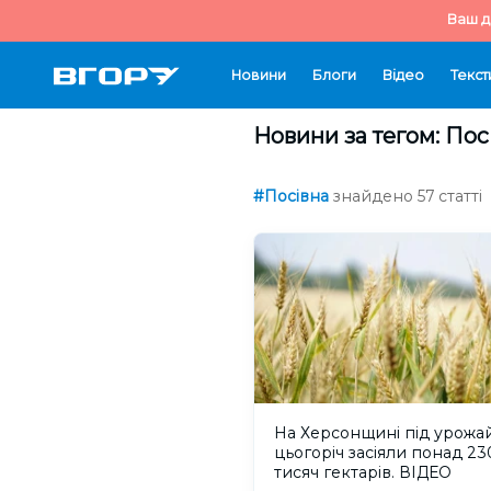
Ваш д
Новини
Блоги
Відео
Текст
Новини за тегом: Пос
#Посівна
знайдено 57 статті
На Херсонщині під урожа
цьогоріч засіяли понад 23
тисяч гектарів. ВІДЕО