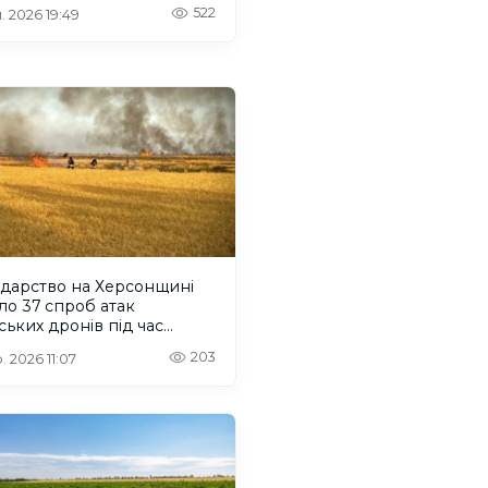
ерт
522
. 2026 19:49
одарство на Херсонщині
ло 37 спроб атак
ських дронів під час
ної
203
. 2026 11:07