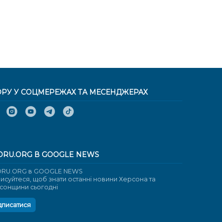
ОРУ У СОЦМЕРЕЖАХ ТА МЕСЕНДЖЕРАХ
ORU.ORG В GOOGLE NEWS
RU.ORG в GOOGLE NEWS
писуйтеся, щоб знати останні новини Херсона та
сонщини сьогодні
дписатися