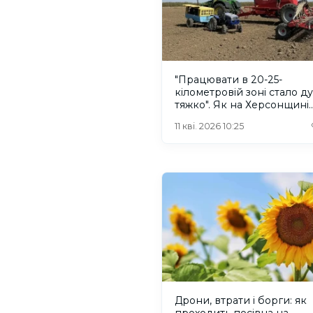
"Працювати в 20-25-
кілометровій зоні стало д
тяжко". Як на Херсонщині
проходить посівна кампан
11 кві. 2026 10:25
Дрони, втрати і борги: як
проходить посівна на