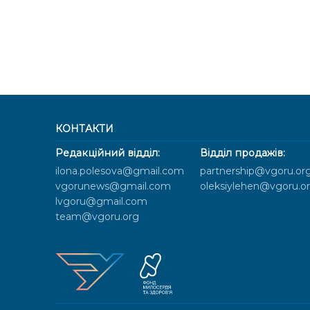
КОНТАКТИ
Редакційний відділ:
Відділ продажів:
ilona.polesova@gmail.com
partnership@vgoru.or
vgorunews@gmail.com
oleksiylehen@vgoru.o
lvgoru@gmail.com
team@vgoru.org