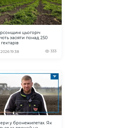
рсонщині цьогоріч
ють засіяти понад 250
 гектарів
333
. 2026 19:38
ери у бронежилетах. Як
ься за врожай на