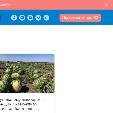
раїни.
Підтримати нас
купованому лівобережжі
онщини неможливо
ти стан баштанів —