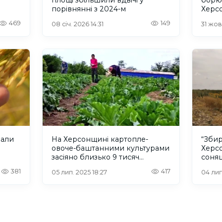
порівнянні з 2024-м
Херсо
обстр
469
149
08 січ. 2026 14:31
31 жов.
чали
На Херсонщині картопле-
“Збир
овоче-баштанними культурами
Херсо
засіяно близько 9 тисяч
соня
гектарів
381
417
05 лип. 2025 18:27
04 лип