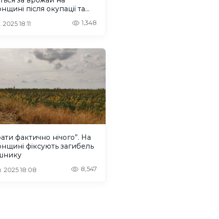
нщині після окупації та
ілів
1,348
 2025 18:11
ати фактично нічого”. На
нщині фіксують загибель
шнику
8,547
. 2025 18:08