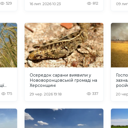
експ
529
812
16 лип. 2026 10:23
09 лип
Осередок сарани виявили у
Госп
Нововоронцовській громаді на
зазна
ії
Херсонщині
росій
дії
посів
175
337
29 чер. 2026 19:18
20 чер