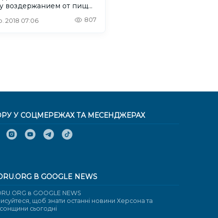
у воздержанием от пищи
лголетием
807
. 2018 07:06
ОРУ У СОЦМЕРЕЖАХ ТА МЕСЕНДЖЕРАХ
ORU.ORG В GOOGLE NEWS
RU.ORG в GOOGLE NEWS
писуйтеся, щоб знати останні новини Херсона та
сонщини сьогодні