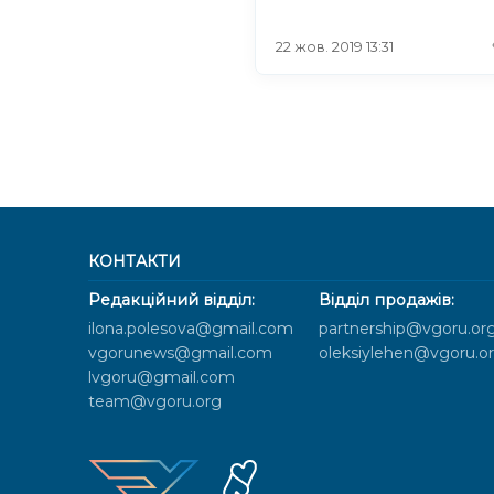
22 жов. 2019 13:31
КОНТАКТИ
Редакційний відділ:
Відділ продажів:
ilona.polesova@gmail.com
partnership@vgoru.or
vgorunews@gmail.com
oleksiylehen@vgoru.o
lvgoru@gmail.com
team@vgoru.org