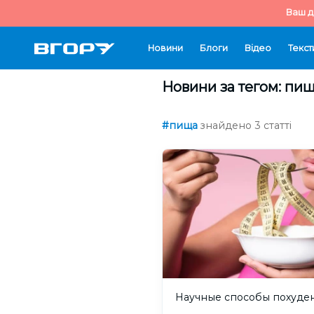
Ваш д
Новини
Блоги
Відео
Текст
Новини за тегом: пи
#пища
знайдено 3 статті
Научные способы похуде