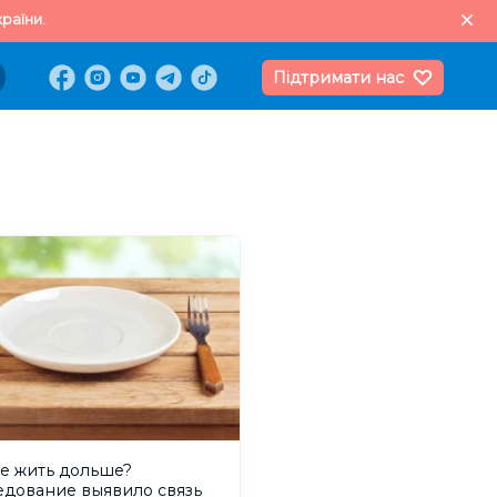
раїни.
Підтримати нас
те жить дольше?
едование выявило связь