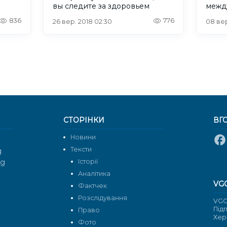
вы следите за здоровьем
межд
и до
836
776
26 вер. 2018 02:30
08 вер
СТОРІНКИ
ВГ
Новини
Тексти
g
rg
Історії
Аналітика
VG
Фактчек
Розслідування
VGO
Під
Право
Хер
Фото