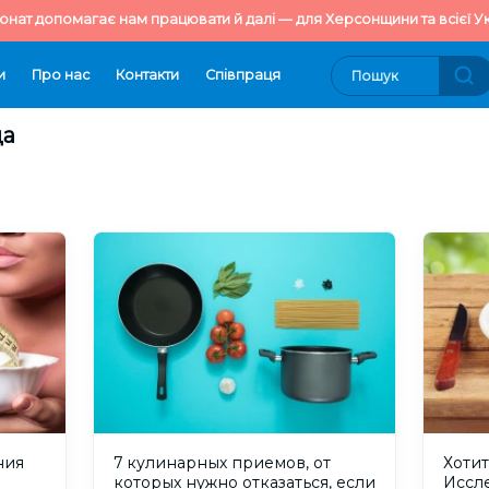
онат допомагає нам працювати й далі — для Херсонщини та всієї Ук
и
Про нас
Контакти
Cпівпраця
ща
ния
7 кулинарных приемов, от
Хоти
которых нужно отказаться, если
Иссл