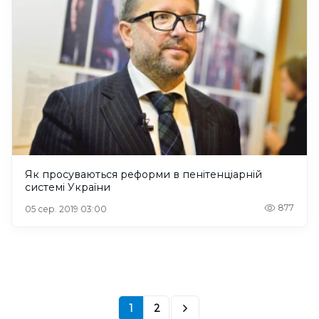
Як просуваються реформи в пенітенціарній
системі України
877
05 сер. 2019 03:00
1
2