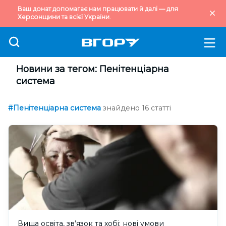
Ваш донат допомагає нам працювати й далі — для
Херсонщини та всієї України.
Новини за тегом: Пенітенціарна
система
#Пенітенціарна система
знайдено 16 статті
Вища освіта, зв’язок та хобі: нові умови