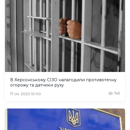
В Херсонському СІЗО налагодили противотечну
огорожу та датчики руху
745
17 січ. 2020 10:00