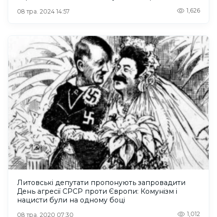
1,626
08 тра. 2024 14:57
Литовські депутати пропонують запровадити
День агресії СРСР проти Європи: Комунізм і
нацисти були на одному боці
1,012
08 тра. 2020 07:30