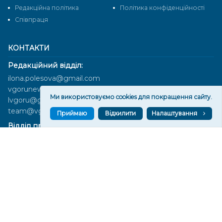
Редакційна політика
Політика конфіденційності
Cпівпраця
КОНТАКТИ
Редакційний відділ:
ilona.polesova@gmail.com
vgorunews@gmail.com
Ми використовуємо cookies для покращення сайту.
lvgoru@gmail.com
team@vgoru.org
Приймаю
Відхилити
Налаштування
Відділ продажів:
partnership@vgoru.org
oleksiylehen@vgoru.org
Засновник медіа «Вгору» Благодійна організація «Фонд