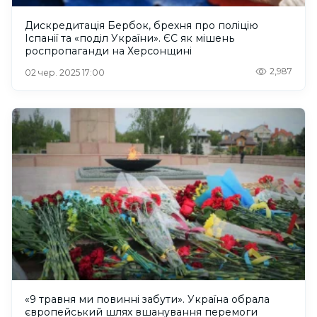
Дискредитація Бербок, брехня про поліцію
Іспанії та «поділ України». ЄС як мішень
роспропаганди на Херсонщині
2,987
02 чер. 2025 17:00
«9 травня ми повинні забути». Україна обрала
європейський шлях вшанування перемоги