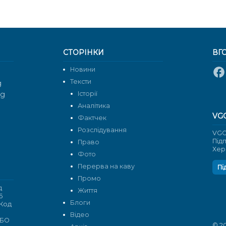
СТОРІНКИ
ВГ
Новини
Тексти
g
rg
Історії
Аналітика
VG
Фактчек
Розслідування
VGO
Під
Право
Хер
Фото
Перерва на каву
Пі
Промо
д
Життя
6
Блоги
 Код
Відео
 БО
© 2