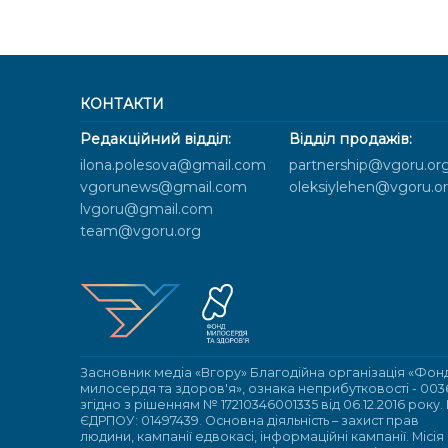
КОНТАКТИ
Редакційний відділ:
Відділ продажів:
ilona.polesova@gmail.com
partnership@vgoru.or
vgorunews@gmail.com
oleksiylehen@vgoru.o
lvgoru@gmail.com
team@vgoru.org
Засновник медіа «Вгору» Благодійна організація «Фон
милосердя та здоров'я», ознака неприбутковості - 003
згідно з рішенням № 17210346001335 від 06.12.2016 року.
ЄДРПОУ: 01497439. Основна діяльність – захист прав
людини, кампанії едвокасі, інформаційні кампанії. Місія