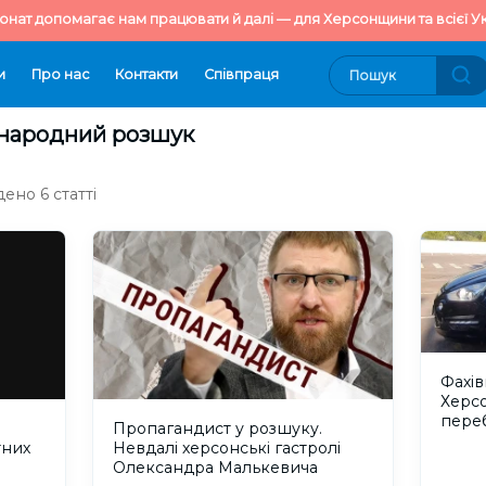
онат допомагає нам працювати й далі — для Херсонщини та всієї Ук
и
Про нас
Контакти
Cпівпраця
жнародний розшук
ено 6 статті
Фахів
Херсо
пере
Пропагандист у розшуку.
розш
Невдалі херсонські гастролі
тних
Олександра Малькевича