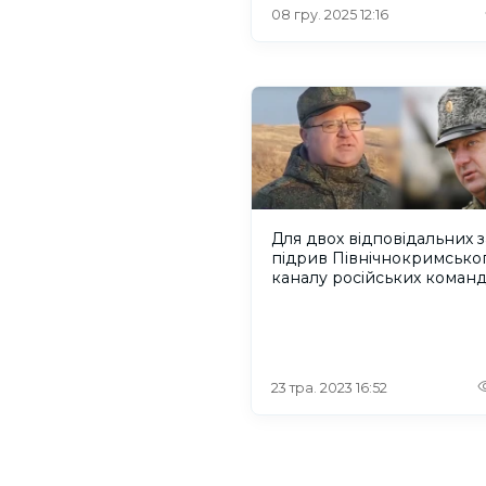
“Мадяр” Бровді
08 гру. 2025 12:16
Для двох відповідальних з
підрив Північнокримсько
каналу російських команд
ухвалили вирок – 12 років
позбавлення волі
23 тра. 2023 16:52