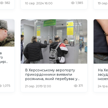
582
1,585
10 сер. 2024 16:00
19 сер
а
го
ирів
В Херсонському аеропорту
На Х
прикордонники виявили
засу
росіянина, який перебуває у
інозе
міжнародному розшуку
1,075
371
21 сер. 2019 12:00
24 тра