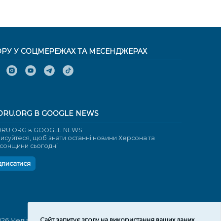
ОРУ У СОЦМЕРЕЖАХ ТА МЕСЕНДЖЕРАХ
ORU.ORG В GOOGLE NEWS
RU.ORG в GOOGLE NEWS
писуйтеся, щоб знати останні новини Херсона та
сонщини сьогодні
дписатися
Cайт запитує згоду на використання ваших даних
026 Медіаплатформа "Вгору". Використання матеріалів