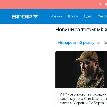
Ваш д
Новини
Блоги
Відео
Текст
Новини за тегом: мі
#міжнародний розшук
знайд
У РФ оголосили у розшук
командувача Сил безпіло
систем України Роберта