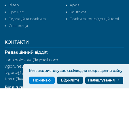
Відео
Архів
Про нас
Контакти
Редакційна політика
Політика конфіденційності
Cпівпраця
КОНТАКТИ
Редакційний відділ:
ilona.polesova@gmail.com
vgorunews@gmail.com
Ми використовуємо cookies для покращення сайту.
lvgoru@gmail.com
team@vgoru.org
Приймаю
Відхилити
Налаштування
Відділ продажів:
partnership@vgoru.org
oleksiylehen@vgoru.org