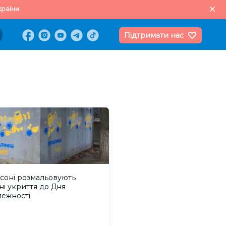
раїни.
Підтримати нас
соні розмальовують
ні укриття до Дня
лежності