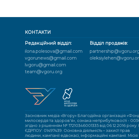
КОНТАКТИ
Редакційний відділ:
Відділ продажів:
ilona.polesova@gmail.com
partnership@vgoru.or
vgorunews@gmail.com
oleksiylehen@vgoru.o
lvgoru@gmail.com
team@vgoru.org
Засновник медіа «Вгору» Благодійна організація «Фон
милосердя та здоров'я», ознака неприбутковості - 003
згідно з рішенням № 17210346001335 від 06.12.2016 року.
ЄДРПОУ: 01497439. Основна діяльність – захист прав
людини, кампанії едвокасі, інформаційні кампанії. Місія