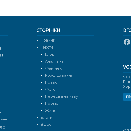
СТОРІНКИ
ВГ
Новини
Тексти
g
rg
Історії
Аналітика
VG
Фактчек
Розслідування
VGO
Під
Право
Хер
Фото
Перерва на каву
Пі
Промо
д
Життя
6
Блоги
 Код
Відео
 БО
© 2