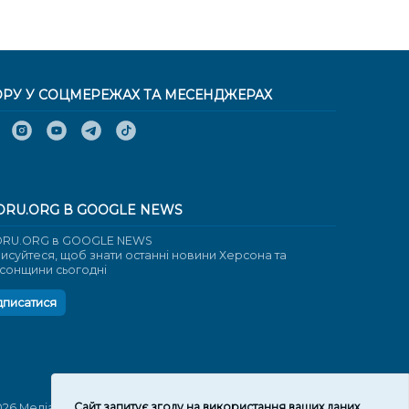
ОРУ У СОЦМЕРЕЖАХ ТА МЕСЕНДЖЕРАХ
ORU.ORG В GOOGLE NEWS
RU.ORG в GOOGLE NEWS
писуйтеся, щоб знати останні новини Херсона та
сонщини сьогодні
дписатися
Cайт запитує згоду на використання ваших даних
026 Медіаплатформа "Вгору". Використання матеріалів