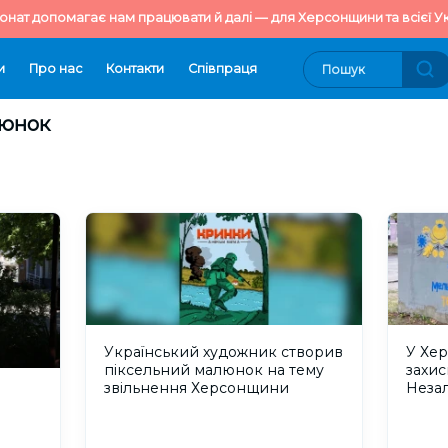
онат допомагає нам працювати й далі — для Херсонщини та всієї Ук
и
Про нас
Контакти
Cпівпраця
люнок
Український художник створив
У Хер
піксельний малюнок на тему
захис
звільнення Херсонщини
Неза