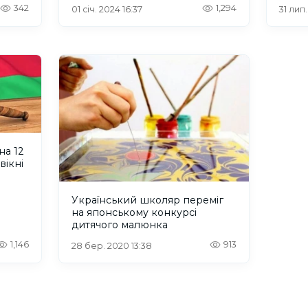
342
1,294
01 січ. 2024 16:37
31 лип.
а
024
на 12
вікні
Український школяр переміг
на японському конкурсі
дитячого малюнка
1,146
913
28 бер. 2020 13:38