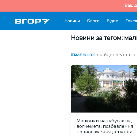
Ваш д
Новини
Блоги
Відео
Текст
Новини за тегом: ма
#малюнок
знайдено 5 статті
Малюнки на тубусах від
вогнемета, позбавлення
повноваження депутата