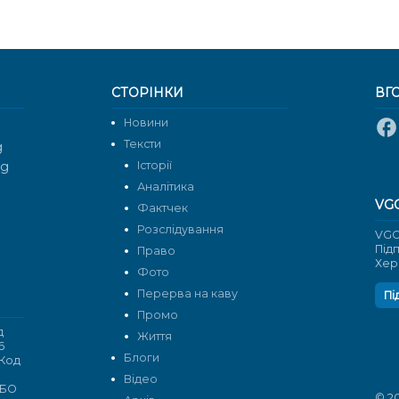
СТОРІНКИ
ВГ
Новини
Тексти
g
rg
Історії
Аналітика
VG
Фактчек
Розслідування
VGO
Під
Право
Хер
Фото
Перерва на каву
Пі
Промо
д
Життя
6
Блоги
 Код
Відео
 БО
© 2