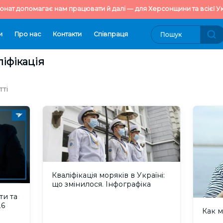
онат допомагає нам працювати й далі — для Херсонщини та всієї Ук
и
Про нас
Контакти
Cпівпраця
ліфікація
тті
Кваліфікація моряків в Україні:
що змінилося. Інфографіка
ти та
26
Как м