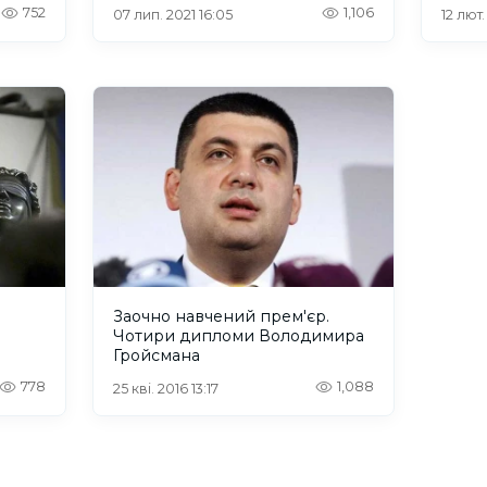
752
1,106
07 лип. 2021 16:05
12 лют.
Заочно навчений прем'єр.
Чотири дипломи Володимира
Гройсмана
778
1,088
25 кві. 2016 13:17