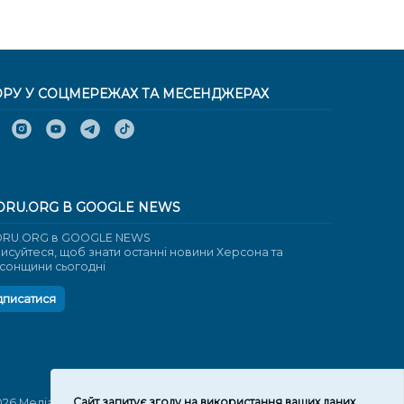
ОРУ У СОЦМЕРЕЖАХ ТА МЕСЕНДЖЕРАХ
ORU.ORG В GOOGLE NEWS
RU.ORG в GOOGLE NEWS
писуйтеся, щоб знати останні новини Херсона та
сонщини сьогодні
дписатися
Cайт запитує згоду на використання ваших даних
026 Медіаплатформа "Вгору". Використання матеріалів