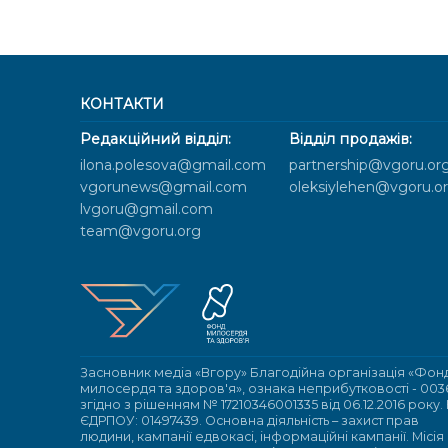
КОНТАКТИ
Редакційний відділ:
Відділ продажів:
ilona.polesova@gmail.com
partnership@vgoru.or
vgorunews@gmail.com
oleksiylehen@vgoru.o
lvgoru@gmail.com
team@vgoru.org
Засновник медіа «Вгору» Благодійна організація «Фон
милосердя та здоров'я», ознака неприбутковості - 003
згідно з рішенням № 17210346001335 від 06.12.2016 року.
ЄДРПОУ: 01497439. Основна діяльність – захист прав
людини, кампанії едвокасі, інформаційні кампанії. Місія