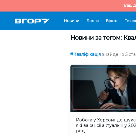
Ваш д
Новини
Блоги
Відео
Текст
Новини за тегом: Ква
#Кваліфікація
знайдено 5 ста
Робота у Херсоні: де шука
які вакансії актуальні у 20
році