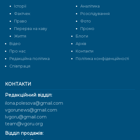
Історії
Аналітика
Фактчек
Розслідування
Право
Фото
Перерва на каву
Промо
Життя
Блоги
Відео
Архів
Про нас
Контакти
Редакційна політика
Політика конфіденційності
Cпівпраця
КОНТАКТИ
Редакційний відділ:
ilona.polesova@gmail.com
vgorunews@gmail.com
lvgoru@gmail.com
team@vgoru.org
Відділ продажів: