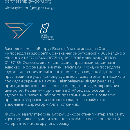
partnership@vgoru.org
oleksiylehen@vgoru.org
Засновник медіа «Вгору» Благодійна організація «Фонд
милосердя та здоров'я», ознака неприбутковості - 0036 згідно з
рішенням № 17210346001335 від 06.12.2016 року. Код ЄДРПОУ:
01497439. Основна діяльність – захист прав людини, кампанії
едвокасі, інформаційні кампанії. Місія БО «Фонд милосердя та
здоров’я» – сприяти зміцненню поваги до людської гідності та
прав людини в українському суспільстві, давати знання і надихати
громадян України на активні і відповідальні дії для реалізації
принципів верховенства права і утвердження демократичних
цінностей. Керівними органами БО «Фонд милосердя та
здоров’я» є: загальні збори та правління на чолі з головою
правління. Управління поточною діяльністю здійснює
виконавчий директор – Алла Тютюнник.
© 2026 Медіаплатформа "Вгору". Використання матеріалів сайту
vgoru.org лише за умови активного посилання на конкретний
матеріал не нижче другого абзацу.