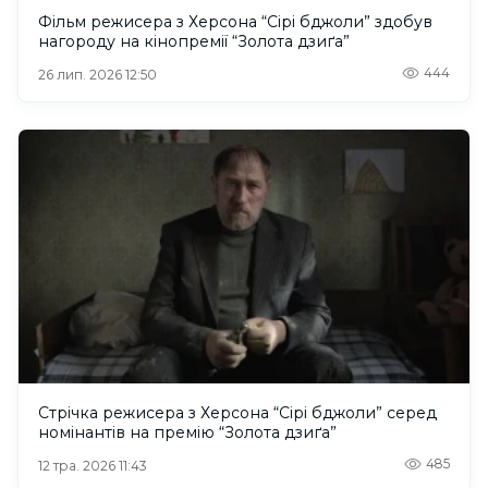
Фільм режисера з Херсона “Сірі бджоли” здобув
нагороду на кінопремії “Золота дзиґа”
444
26 лип. 2026 12:50
Стрічка режисера з Херсона “Сірі бджоли” серед
номінантів на премію “Золота дзиґа”
485
12 тра. 2026 11:43