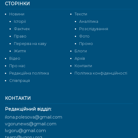
СТОРІНКИ
Новини
Тексти
Історії
Аналітика
Фактчек
Розслідування
Право
Фото
Перерва на каву
Промо
Життя
Блоги
Відео
Архів
Про нас
Контакти
Редакційна політика
Політика конфіденційності
Cпівпраця
КОНТАКТИ
Редакційний відділ:
ilona.polesova@gmail.com
vgorunews@gmail.com
lvgoru@gmail.com
team@vgoru.org