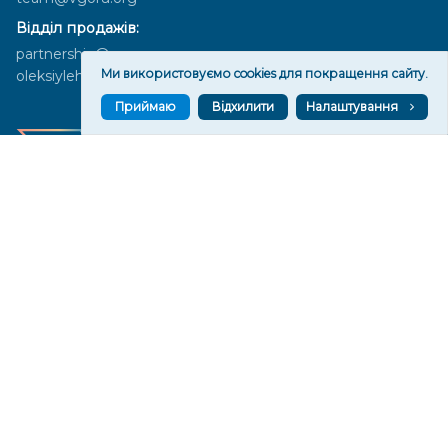
Відділ продажів:
partnership@vgoru.org
Ми використовуємо cookies для покращення сайту.
oleksiylehen@vgoru.org
Приймаю
Відхилити
Налаштування
Засновник медіа «Вгору» Благодійна організація «Фонд
милосердя та здоров'я», ознака неприбутковості - 0036 згідно з
рішенням № 17210346001335 від 06.12.2016 року. Код ЄДРПОУ:
01497439. Основна діяльність – захист прав людини, кампанії
едвокасі, інформаційні кампанії. Місія БО «Фонд милосердя та
здоров’я» – сприяти зміцненню поваги до людської гідності та
прав людини в українському суспільстві, давати знання і надихати
громадян України на активні і відповідальні дії для реалізації
принципів верховенства права і утвердження демократичних
цінностей. Керівними органами БО «Фонд милосердя та
здоров’я» є: загальні збори та правління на чолі з головою
правління. Управління поточною діяльністю здійснює
виконавчий директор – Алла Тютюнник.
© 2026 Медіаплатформа "Вгору". Використання матеріалів сайту