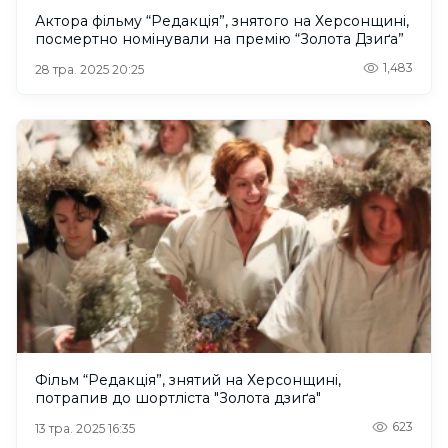
Актора фільму “Редакція”, знятого на Херсонщині,
посмертно номінували на премію “Золота Дзиґа”
1,483
28 тра. 2025 20:25
Фільм “Редакція”, знятий на Херсонщині,
потрапив до шортліста "Золота дзиґа"
623
13 тра. 2025 16:35