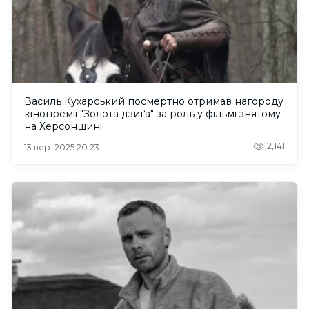
Василь Кухарський посмертно отримав нагороду
кінопремії "Золота дзиґа" за роль у фільмі знятому
на Херсонщині
2,141
13 вер. 2025 20:23