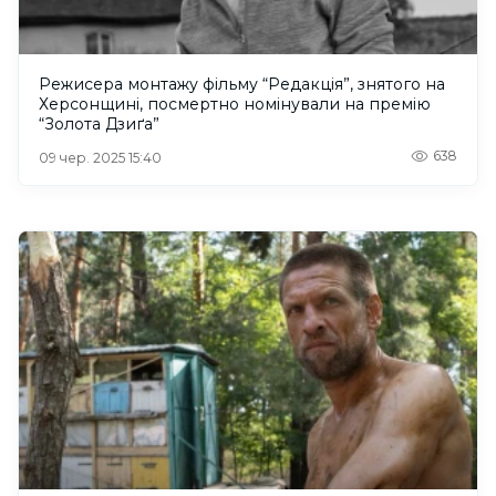
Режисера монтажу фільму “Редакція”, знятого на
Херсонщині, посмертно номінували на премію
“Золота Дзиґа”
638
09 чер. 2025 15:40