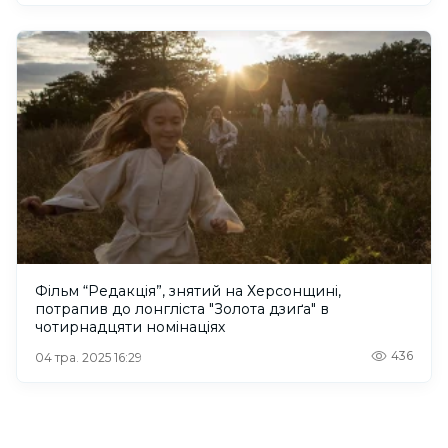
Фільм “Редакція”, знятий на Херсонщині,
потрапив до лонгліста "Золота дзиґа" в
чотирнадцяти номінаціях
436
04 тра. 2025 16:29