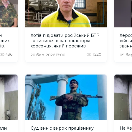
и
Хотів підірвати російський БТР
Херсо
кових
і опинився в катівні: історія
війсь
ів
херсонця, який пережив
званн
російський полон
436
1,220
20 бер. 2026 17:00
09 бер
или
Суд виніс вирок працівнику
На Х