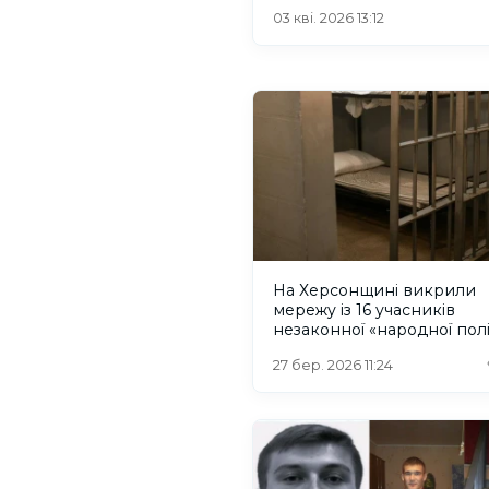
катуванні цивільних
03 кві. 2026 13:12
На Херсонщині викрили
мережу із 16 учасників
незаконної «народної поліц
які катували людей
27 бер. 2026 11:24