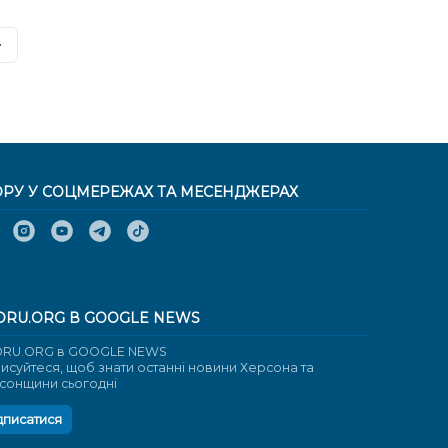
ОРУ У СОЦМЕРЕЖАХ ТА МЕСЕНДЖЕРАХ
ORU.ORG В GOOGLE NEWS
RU.ORG в GOOGLE NEWS
писуйтеся, щоб знати останні новини Херсона та
сонщини сьогодні
дписатися