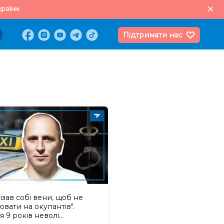
раїни.
Підтримати нас
різав собі вени, щоб не
вати на окупантів".
ія 9 років неволі