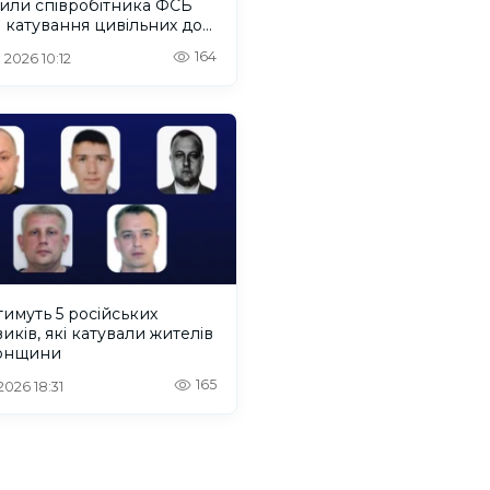
или співробітника ФСБ
 катування цивільних до
ків ув’язнення
164
 2026 10:12
имуть 5 російських
иків, які катували жителів
онщини
165
 2026 18:31