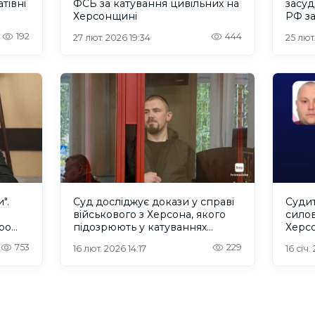
тівні
ФСБ за катування цивільних на
засуд
Херсонщині
РФ за
14 ро
192
444
27 лют. 2026 19:34
25 лют.
".
Суд досліджує докази у справі
Судит
військового з Херсона, якого
силов
ро
підозрюють у катуваннях
Херс
українців в полоні
753
229
16 лют. 2026 14:17
16 січ.