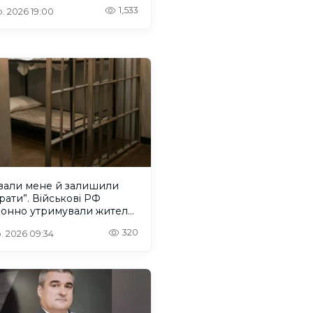
льного полоненого
1,533
. 2026 19:00
димира Якименка
ували мене й залишили
ати”. Військові РФ
конно утримували жителя
онщини
320
. 2026 09:34