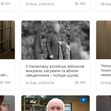
циві
та цивільних
210
493
30 бер. 2026 16:23
28 бер
Воло
“Кат
У Каланчаку російські військові
помир
викрали, катували та вбили
ії»,
неза
священника – поліція шукає
Херс
свідків
466
239
24 бер. 2026 12:36
22 бер