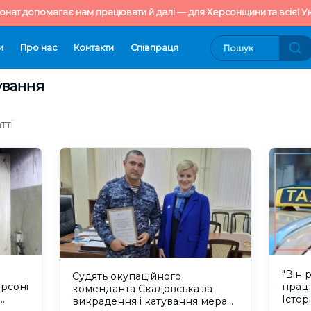
онат допомагає нам працювати й далі — для Херсонщини та всієї Ук
и
Про нас
Контакти
Cпівпраця
ування
тті
"Він 
Судять окупаційного
ерсоні
працю
коменданта Скадовська за
Істор
викрадення і катування мера