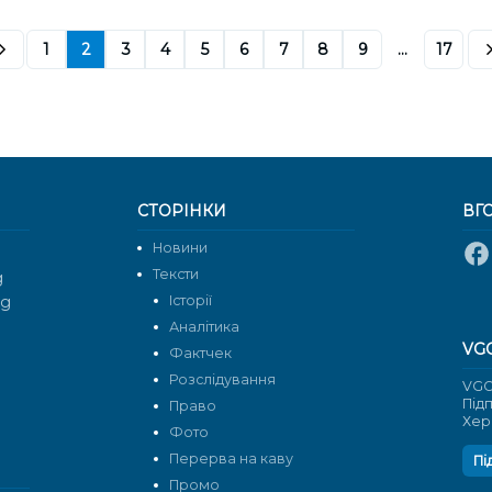
1
2
3
4
5
6
7
8
9
...
17
СТОРІНКИ
ВГ
Новини
Тексти
g
rg
Історії
Аналітика
VG
Фактчек
Розслідування
VGO
Під
Право
Хер
Фото
Перерва на каву
Пі
Промо