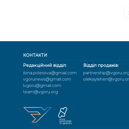
КОНТАКТИ
Редакційний відділ:
Відділ продажів:
ilona.polesova@gmail.com
partnership@vgoru.or
vgorunews@gmail.com
oleksiylehen@vgoru.o
lvgoru@gmail.com
team@vgoru.org