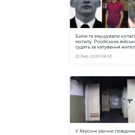
Били та змушували копат
могилу. Російських війсь
судять за катування жител
Херсонщини
22 бер. 2026 08:00
У Херсоні заочно повідом