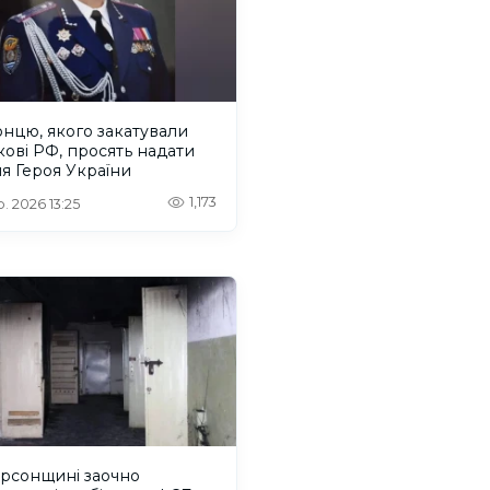
нцю, якого закатували
кові РФ, просять надати
я Героя України
1,173
. 2026 13:25
ерсонщині заочно