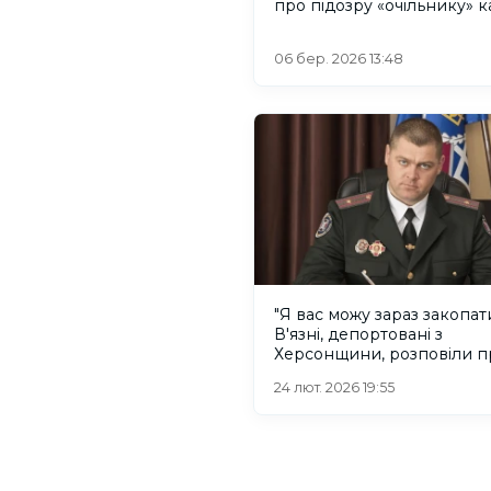
про підозру «очільнику» ка
06 бер. 2026 13:48
"Я вас можу зараз закопати
В'язні, депортовані з
Херсонщини, розповіли п
катування
24 лют. 2026 19:55