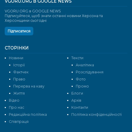
VGORU.ORG В GOOGLE NEWS
VGORU.ORG в GOOGLE NEWS
Підписуйтеся, щоб знати останні новини Херсона та
Херсонщини сьогодні
Підписатися
СТОРІНКИ
Новини
Тексти
Історії
Аналітика
Фактчек
Розслідування
Право
Фото
Перерва на каву
Промо
Життя
Блоги
Відео
Архів
Про нас
Контакти
Редакційна політика
Політика конфіденційності
Cпівпраця