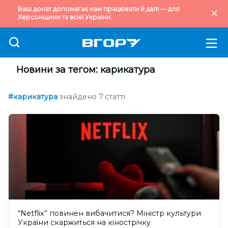
Ваш донат допомагає нам працювати й далі — для
Херсонщини та всієї України.
Новини за тегом: карикатура
#карикатура
знайдено 7 статті
“Netflix” повинен вибачитися? Міністр культури
України скаржиться на кінострічку