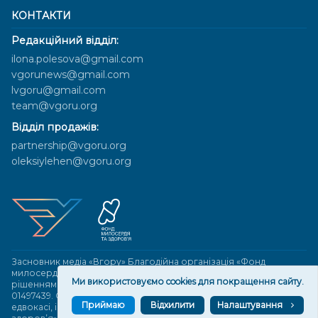
КОНТАКТИ
Редакційний відділ:
ilona.polesova@gmail.com
vgorunews@gmail.com
lvgoru@gmail.com
team@vgoru.org
Відділ продажів:
partnership@vgoru.org
oleksiylehen@vgoru.org
Засновник медіа «Вгору» Благодійна організація «Фонд
милосердя та здоров'я», ознака неприбутковості - 0036 згідно з
Ми використовуємо cookies для покращення сайту.
рішенням № 17210346001335 від 06.12.2016 року. Код ЄДРПОУ:
01497439. Основна діяльність – захист прав людини, кампанії
Приймаю
Відхилити
Налаштування
едвокасі, інформаційні кампанії. Місія БО «Фонд милосердя та