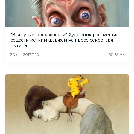
"Вся суть его должности!" Художник рассмешил
соцсети метким шаржем на пресс-секретаря
Путина
1,065
30 січ. 2017 11:10