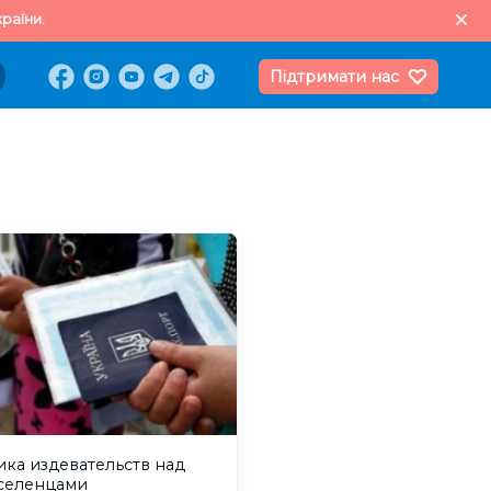
раїни.
Підтримати нас
ика издевательств над
селенцами