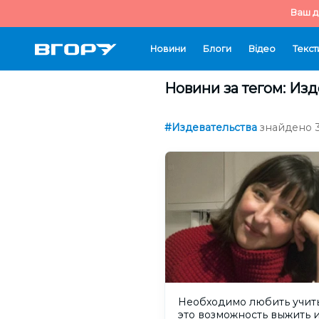
Ваш д
Новини
Блоги
Відео
Текст
Новини за тегом: Изд
#Издевательства
знайдено 3
Необходимо любить учить
это возможность выжить 