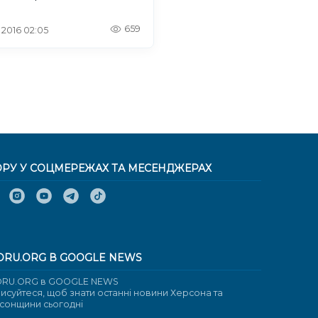
659
. 2016 02:05
ОРУ У СОЦМЕРЕЖАХ ТА МЕСЕНДЖЕРАХ
ORU.ORG В GOOGLE NEWS
RU.ORG в GOOGLE NEWS
писуйтеся, щоб знати останні новини Херсона та
сонщини сьогодні