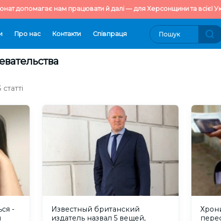
онат допомагає нам працювати й далі — для Херсонщини та всієї Ук
и
Про нас
Контакти
Cпівпраця
евательства
 статті
ся -
Известный британский
Хрон
и
издатель назвал 5 вещей,
пере