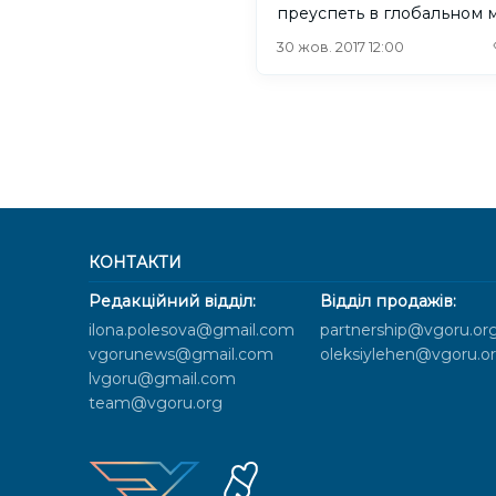
преуспеть в глобальном 
30 жов. 2017 12:00
КОНТАКТИ
Редакційний відділ:
Відділ продажів:
ilona.polesova@gmail.com
partnership@vgoru.or
vgorunews@gmail.com
oleksiylehen@vgoru.o
lvgoru@gmail.com
team@vgoru.org