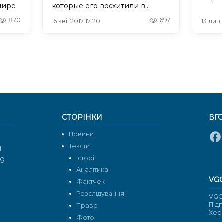
мире
которые его восхитили в
Украине больше всего
870
697
15 кві. 2017 17:20
13 лип
СТОРІНКИ
ВГ
Новини
Тексти
g
rg
Історії
Аналітика
VG
Фактчек
Розслідування
VGO
Під
Право
Хер
Фото