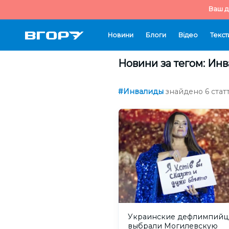
Ваш д
Новини
Блоги
Відео
Текст
Новини за тегом: Ин
#Инвалиды
знайдено 6 статт
Украинские дефлимпий
выбрали Могилевскую