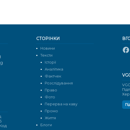
СТОРІНКИ
ВГ
Новини
Тексти
g
rg
Історії
Аналітика
VG
Фактчек
Розслідування
VGO
Під
Право
Хер
Фото
Перерва на каву
Пі
Промо
д
Життя
6
Блоги
 Код