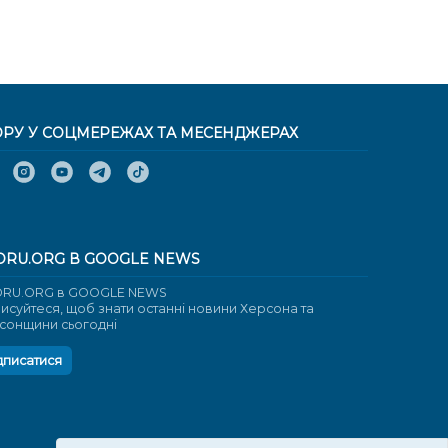
ОРУ У СОЦМЕРЕЖАХ ТА МЕСЕНДЖЕРАХ
ORU.ORG В GOOGLE NEWS
RU.ORG в GOOGLE NEWS
писуйтеся, щоб знати останні новини Херсона та
сонщини сьогодні
дписатися