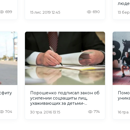
люде
699
690
15 лис. 2019 12:45
13 бер
сфиту
Порошенко подписал закон об
Помо
усилении соцзащиты лиц,
уник
ухаживающих за детьми-
инвалидами
704
774
30 тра. 2016 13:15
16 тра