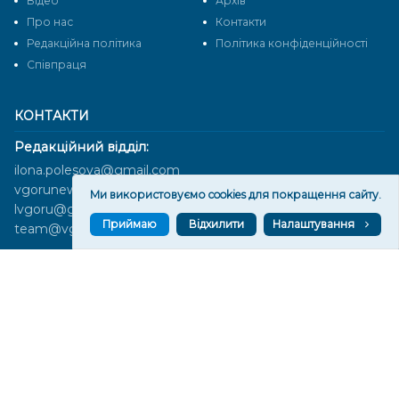
Відео
Архів
Про нас
Контакти
Редакційна політика
Політика конфіденційності
Cпівпраця
КОНТАКТИ
Редакційний відділ:
ilona.polesova@gmail.com
vgorunews@gmail.com
Ми використовуємо cookies для покращення сайту.
lvgoru@gmail.com
Приймаю
Відхилити
Налаштування
team@vgoru.org
Відділ продажів:
partnership@vgoru.org
oleksiylehen@vgoru.org