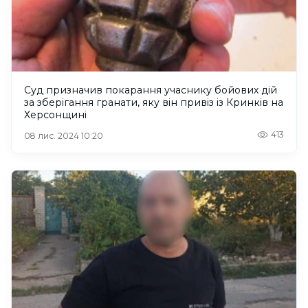
Суд призначив покарання учаснику бойових дій
за зберігання гранати, яку він привіз із Кринків на
Херсонщині
413
08 лис. 2024 10:20