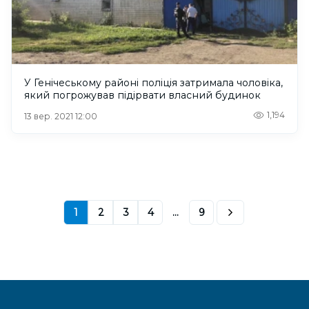
У Генічеському районі поліція затримала чоловіка,
який погрожував підірвати власний будинок
1,194
13 вер. 2021 12:00
1
2
3
4
...
9