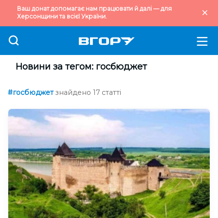
Ваш донат допомагає нам працювати й далі — для
Херсонщини та всієї України.
Новини за тегом: госбюджет
#госбюджет
знайдено 17 статті