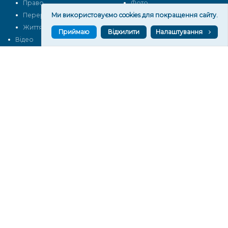
Право
Фото
Ми використовуємо cookies для покращення сайту.
Перерва на каву
Промо
Життя
Блоги
Приймаю
Відхилити
Налаштування
Відео
Архів
Про нас
Контакти
Редакційна політика
Політика конфіденційності
Cпівпраця
КОНТАКТИ
Редакційний відділ:
ilona.polesova@gmail.com
vgorunews@gmail.com
lvgoru@gmail.com
team@vgoru.org
Відділ продажів:
partnership@vgoru.org
oleksiylehen@vgoru.org