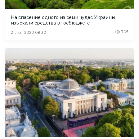
На спасение одного из семи чудес Украины
изыскали средства в госбюджете
705
21 лют. 2020 08:30