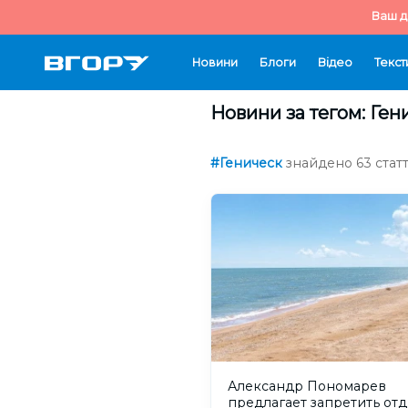
Ваш д
Новини
Блоги
Відео
Текст
Новини за тегом: Ген
#Геническ
знайдено 63 статт
Александр Пономарев
предлагает запретить отд