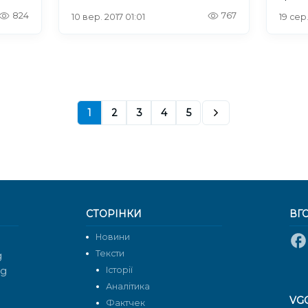
(фото
824
767
10 вер. 2017 01:01
19 сер.
1
2
3
4
5
СТОРІНКИ
ВГ
Новини
Тексти
g
rg
Історії
Аналітика
VG
Фактчек