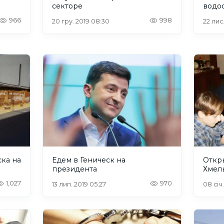
секторе
водо
966
998
20 гру. 2019 08:30
22 лис
ска на
Едем в Геническ на
Откр
президента
Хмел
1,027
970
13 лип. 2019 05:27
08 січ.