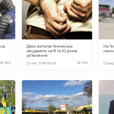
ска
Двоє жителів Генічеська
На Г
засуджено на 8 та 10 років
након
ув’язнення
905
749
20 лис. 2018 08:29
02 вер