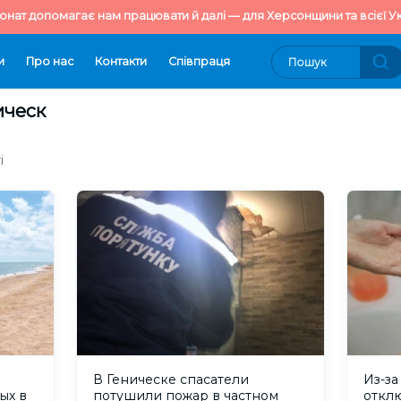
онат допомагає нам працювати й далі — для Херсонщини та всієї Ук
и
Про нас
Контакти
Cпівпраця
ическ
і
В Геническе спасатели
Из-за
ых в
потушили пожар в частном
откл