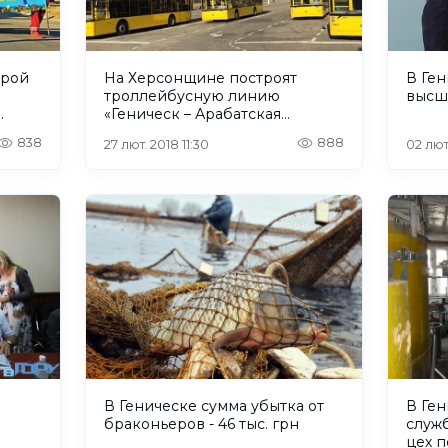
орой
На Херсонщине построят
В Ген
троллейбусную линию
высш
«Геническ – Арабатская
Стрелка»
838
888
27 лют. 2018 11:30
02 лют
В Геническе сумма убытка от
В Ге
браконьеров - 46 тыс. грн
служ
цех п