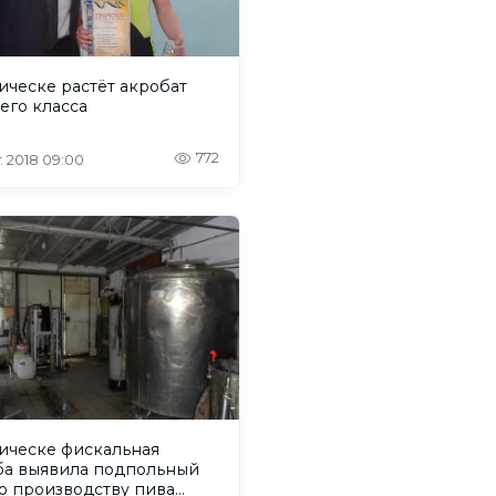
ическе растёт акробат
его класса
772
. 2018 09:00
ническе фискальная
ба выявила подпольный
о производству пива