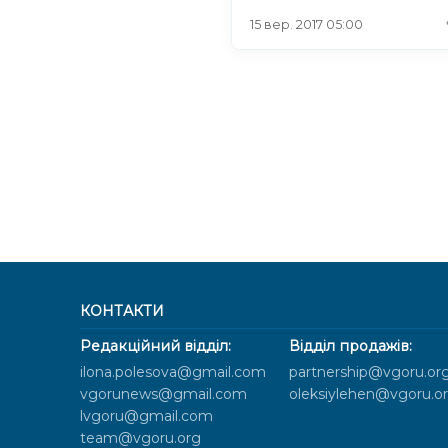
15 вер. 2017 05:00
КОНТАКТИ
Редакційний відділ:
Відділ продажів:
ilona.polesova@gmail.com
partnership@vgoru.or
vgorunews@gmail.com
oleksiylehen@vgoru.o
lvgoru@gmail.com
team@vgoru.org