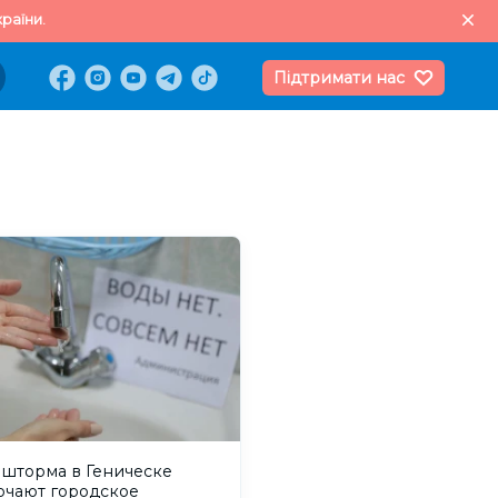
раїни.
Підтримати нас
 шторма в Геническе
ючают городское