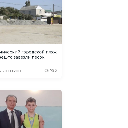
енический городской пляж
ец-то завезли песок
795
. 2018 13:00