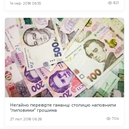
821
14 чер. 2018 06:55
Негайно перевірте гаманці: столицю наповнили
“липовими” грошима
704
27 лют. 2018 06:28