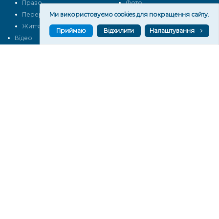
Право
Фото
Перерва на каву
Ми використовуємо cookies для покращення сайту.
Промо
Життя
Блоги
Приймаю
Відхилити
Налаштування
Відео
Архів
Про нас
Контакти
Редакційна політика
Політика конфіденційності
Cпівпраця
КОНТАКТИ
Редакційний відділ:
ilona.polesova@gmail.com
vgorunews@gmail.com
lvgoru@gmail.com
team@vgoru.org
Відділ продажів:
partnership@vgoru.org
oleksiylehen@vgoru.org