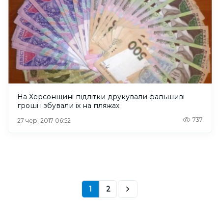
На Херсонщині підлітки друкували фальшиві
гроші і збували їх на пляжах
737
27 чер. 2017 06:52
1
2