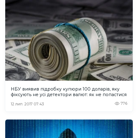
НБУ виявив підробку купюри 100 доларів, яку
фіксують не усі детектори валют: як не попастися
776
12 лип. 2017 07:43