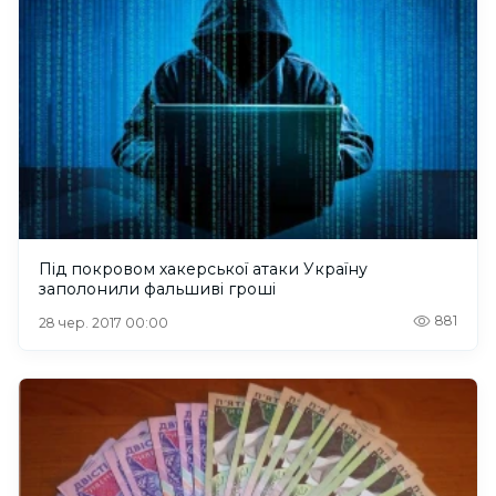
Під покровом хакерської атаки Україну
заполонили фальшиві гроші
881
28 чер. 2017 00:00