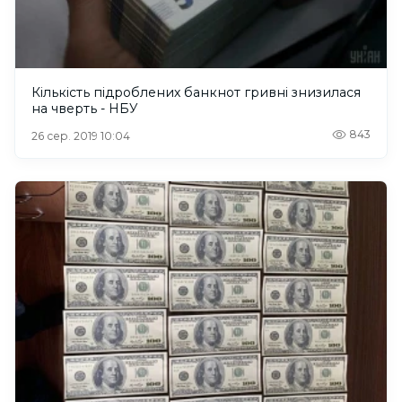
Кількість підроблених банкнот гривні знизилася
на чверть - НБУ
843
26 сер. 2019 10:04