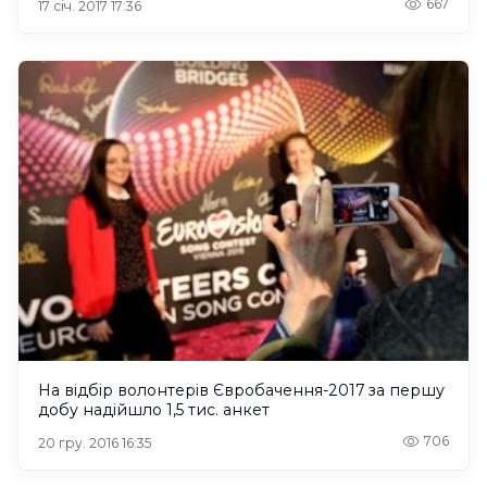
667
17 січ. 2017 17:36
На відбір волонтерів Євробачення-2017 за першу
добу надійшло 1,5 тис. анкет
706
20 гру. 2016 16:35