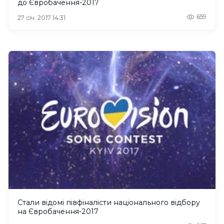
до Євробачення-2017
659
27 січ. 2017 14:31
Стали відомі півфіналісти національного відбору
на Євробачення-2017