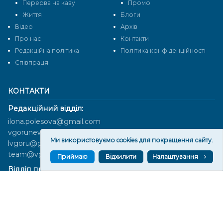
Перерва на каву
Промо
Життя
Блоги
Відео
Архів
Про нас
Контакти
Редакційна політика
Політика конфіденційності
Cпівпраця
КОНТАКТИ
Редакційний відділ:
ilona.polesova@gmail.com
vgorunews@gmail.com
Ми використовуємо cookies для покращення сайту.
lvgoru@gmail.com
team@vgoru.org
Приймаю
Відхилити
Налаштування
Відділ продажів:
partnership@vgoru.org
oleksiylehen@vgoru.org