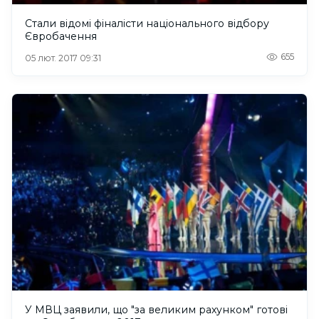
Стали відомі фіналісти національного відбору
Євробачення
655
05 лют. 2017 09:31
У МВЦ заявили, що "за великим рахунком" готові