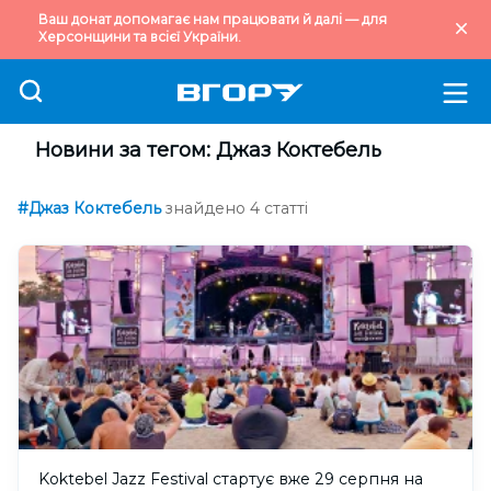
Ваш донат допомагає нам працювати й далі — для
Херсонщини та всієї України.
Новини за тегом: Джаз Коктебель
#Джаз Коктебель
знайдено 4 статті
Koktebel Jazz Festival стартує вже 29 серпня на