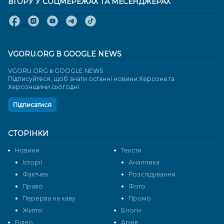
ВГОРУ У СОЦМЕРЕЖАХ ТА МЕСЕНДЖЕРАХ
VGORU.ORG В GOOGLE NEWS
VGORU.ORG в GOOGLE NEWS
Підписуйтеся, щоб знати останні новини Херсона та
Херсонщини сьогодні
Підписатися
СТОРІНКИ
Новини
Тексти
Історії
Аналітика
Фактчек
Розслідування
Право
Фото
Перерва на каву
Промо
Життя
Блоги
Відео
Архів