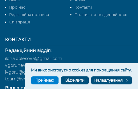
Про нас
Контакти
Редакційна політика
Політика конфіденційності
Cпівпраця
КОНТАКТИ
Редакційний відділ:
ilona.polesova@gmail.com
vgorunews@gmail.com
Ми використовуємо cookies для покращення сайту.
lvgoru@gmail.com
team@vgoru.org
Приймаю
Відхилити
Налаштування
Відділ продажів:
partnership@vgoru.org
oleksiylehen@vgoru.org