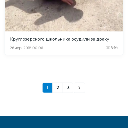
Круглозерского школьника осудили за драку
864
26 чер. 2018 00:06
1
2
3