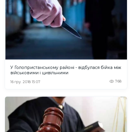
У Голопристанському районі - відбулася бійка між
військовими і цивільними
768
16 гру. 2018 15:07