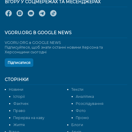
ВГОРУ У СОЦМЕРЕЖАХ ТА МЕСЕНДЖЕРАХ
VGORU.ORG В GOOGLE NEWS
VGORU.ORG в GOOGLE NEWS
Підписуйтеся, щоб знати останні новини Херсона та
Херсонщини сьогодні
Підписатися
СТОРІНКИ
Новини
Тексти
Історії
Аналітика
Фактчек
Розслідування
Право
Фото
Перерва на каву
Промо
Життя
Блоги
Відео
Архів