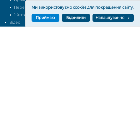
Перерва на каву
Ми використовуємо cookies для покращення сайту.
Промо
Життя
Блоги
Приймаю
Відхилити
Налаштування
Відео
Архів
Про нас
Контакти
Редакційна політика
Політика конфіденційності
Cпівпраця
КОНТАКТИ
Редакційний відділ:
ilona.polesova@gmail.com
vgorunews@gmail.com
lvgoru@gmail.com
team@vgoru.org
Відділ продажів:
partnership@vgoru.org
oleksiylehen@vgoru.org