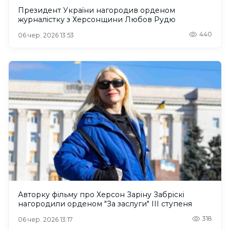
Президент України нагородив орденом
журналістку з Херсонщини Любов Рудю
440
06 чер. 2026 13:53
Авторку фільму про Херсон Заріну Забріскі
нагородили орденом "За заслуги" III ступеня
318
06 чер. 2026 13:17