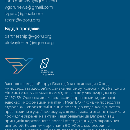
ilona.polesova@gmail.com
vgorunews@gmail.com
lvgoru@gmail.com
team@vgoru.org
Відділ продажів:
partnership@vgoru.org
oleksiylehen@vgoru.org
Засновник медіа «Вгору» Благодійна організація «Фонд
милосердя та здоров'я», ознака неприбутковості - 0036 згідно з
рішенням № 17210346001335 від 06.12.2016 року. Код ЄДРПОУ:
01497439. Основна діяльність – захист прав людини, кампанії
едвокасі, інформаційні кампанії. Місія БО «Фонд милосердя та
здоров’я» – сприяти зміцненню поваги до людської гідності та
прав людини в українському суспільстві, давати знання і надихати
громадян України на активні і відповідальні дії для реалізації
принципів верховенства права і утвердження демократичних
цінностей. Керівними органами БО «Фонд милосердя та