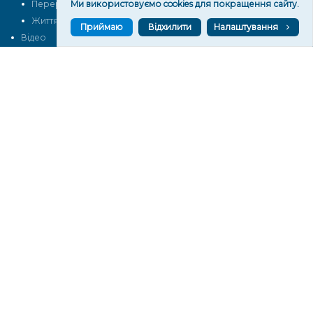
Перерва на каву
Ми використовуємо cookies для покращення сайту.
Промо
Життя
Блоги
Приймаю
Відхилити
Налаштування
Відео
Архів
Про нас
Контакти
Редакційна політика
Політика конфіденційності
Cпівпраця
КОНТАКТИ
Редакційний відділ:
ilona.polesova@gmail.com
vgorunews@gmail.com
lvgoru@gmail.com
team@vgoru.org
Відділ продажів:
partnership@vgoru.org
oleksiylehen@vgoru.org