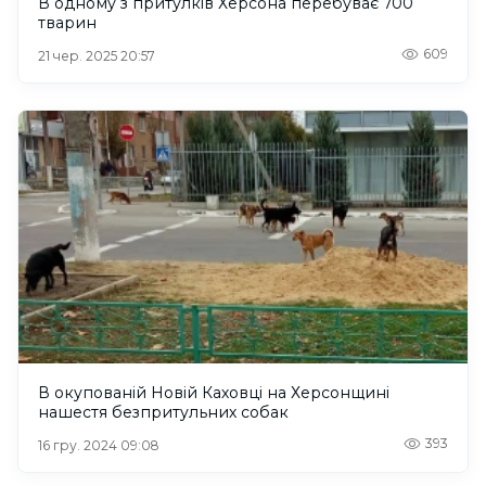
В одному з притулків Херсона перебуває 700
тварин
609
21 чер. 2025 20:57
В окупованій Новій Каховці на Херсонщині
нашестя безпритульних собак
393
16 гру. 2024 09:08