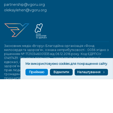
partnership@vgoru.org
oleksiylehen@vgoru.org
Засновник медіа «Вгору» Благодійна організація «Фонд
милосердя та здоров'я», ознака неприбутковості - 0036 згідно з
рішенням № 17210346001335 від 06.12.2016 року. Код ЄДРПОУ:
01497439. Основна діяльність – захист прав людини, кампанії
едвокасі, інформаційні кампанії. Місія БО «Фонд милосердя та
Ми використовуємо cookies для покращення сайту.
здоров’я» – сприяти зміцненню поваги до людської гідності та
прав людини в українському суспільстві, давати знання і надихати
Приймаю
Відхилити
Налаштування
громадян України на активні і відповідальні дії для реалізації
принципів верховенства права і утвердження демократичних
цінностей. Керівними органами БО «Фонд милосердя та
здоров’я» є: загальні збори та правління на чолі з головою
правління. Управління поточною діяльністю здійснює
виконавчий директор – Алла Тютюнник.
© 2026 Медіаплатформа "Вгору". Використання матеріалів сайту
vgoru.org лише за умови активного посилання на конкретний
матеріал не нижче другого абзацу.