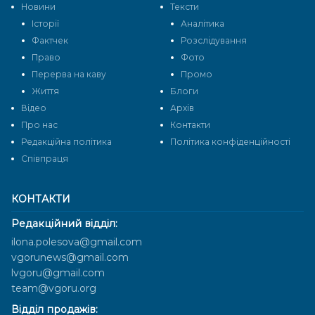
Новини
Тексти
Історії
Аналітика
Фактчек
Розслідування
Право
Фото
Перерва на каву
Промо
Життя
Блоги
Відео
Архів
Про нас
Контакти
Редакційна політика
Політика конфіденційності
Cпівпраця
КОНТАКТИ
Редакційний відділ:
ilona.polesova@gmail.com
vgorunews@gmail.com
lvgoru@gmail.com
team@vgoru.org
Відділ продажів: