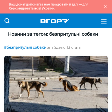
Ваш донат допомагає нам працювати й далі — для
Херсонщини та всієї України.
Новини за тегом: безпритульні собаки
#безпритульні собаки
знайдено 13 статті