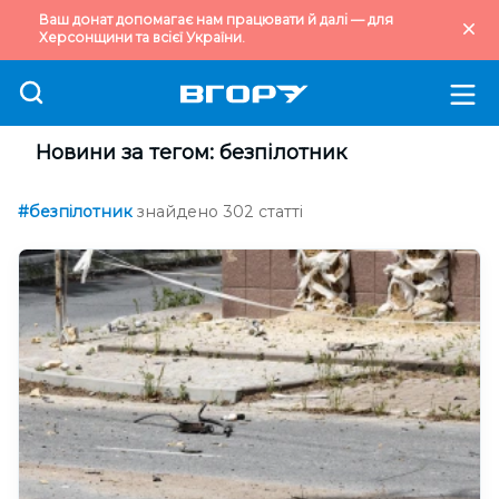
Ваш донат допомагає нам працювати й далі — для
Херсонщини та всієї України.
Новини за тегом: безпілотник
#безпілотник
знайдено 302 статті