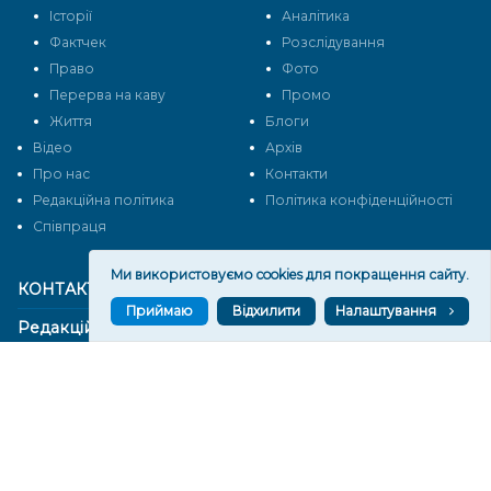
Історії
Аналітика
Фактчек
Розслідування
Право
Фото
Перерва на каву
Промо
Життя
Блоги
Відео
Архів
Про нас
Контакти
Редакційна політика
Політика конфіденційності
Cпівпраця
Ми використовуємо cookies для покращення сайту.
КОНТАКТИ
Приймаю
Відхилити
Налаштування
Редакційний відділ:
ilona.polesova@gmail.com
vgorunews@gmail.com
lvgoru@gmail.com
team@vgoru.org
Відділ продажів:
partnership@vgoru.org