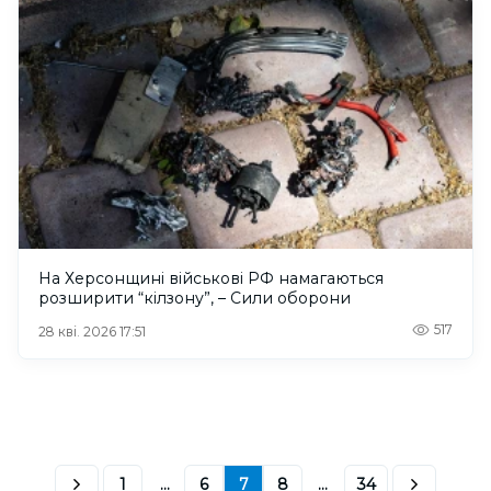
На Херсонщині військові РФ намагаються
розширити “кілзону”, – Сили оборони
517
28 кві. 2026 17:51
1
...
6
7
8
...
34