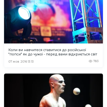
Коли ви навчитеся ставитися до російської
"попси" як до чужої - перед вами відкриється світ
783
07 жов. 2016 13:13