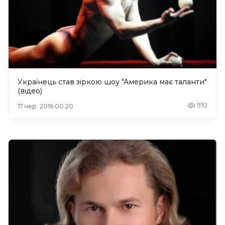
Українець став зіркою шоу "Америка має таланти"
(відео)
910
17 чер. 2016 00:20