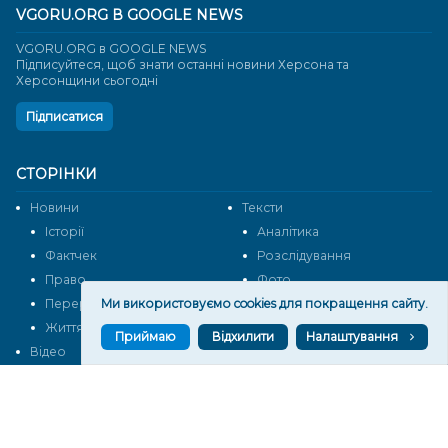
VGORU.ORG В GOOGLE NEWS
VGORU.ORG в GOOGLE NEWS
Підписуйтеся, щоб знати останні новини Херсона та
Херсонщини сьогодні
Підписатися
СТОРІНКИ
Новини
Тексти
Історії
Аналітика
Фактчек
Розслідування
Право
Фото
Перерва на каву
Промо
Ми використовуємо cookies для покращення сайту.
Життя
Блоги
Приймаю
Відхилити
Налаштування
Відео
Архів
Про нас
Контакти
Редакційна політика
Політика конфіденційності
Cпівпраця