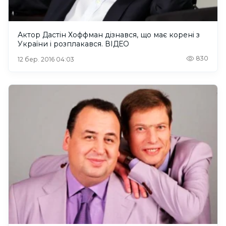
Актор Дастін Хоффман дізнався, що має корені з
України і розплакався. ВІДЕО
830
12 бер. 2016 04:03