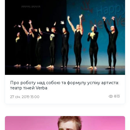
Про роботу над собою та формулу успіху артиста:
театр тіней Verba
813
27 січ. 2019 15:00