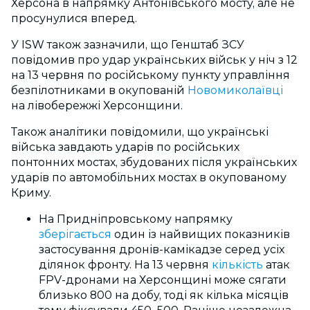
Херсона в напрямку Антонівського мосту, але не
просунулися вперед.
У ISW також зазначили, що Генштаб ЗСУ
повідомив про удар українських військ у ніч з 12
на 13 червня по російському пункту управління
безпілотниками в окупованій
Новомиколаївці
на лівобережжі Херсонщини.
Також аналітики повідомили, що українські
війська завдають ударів по російських
понтонних мостах, збудованих після українських
ударів по автомобільних мостах в окупованому
Криму.
На Придніпровському напрямку
зберігається
один із найвищих показників
застосування дронів-камікадзе серед усіх
ділянок фронту. На 13 червня
кількість
атак
FPV-дронами на Херсонщині може сягати
близько 800 на добу, тоді як кілька місяців