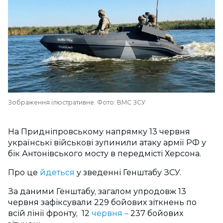
Зображення ілюстративне. Фото: ВМС ЗСУ
На Придніпровському напрямку 13 червня
українські військові зупинили атаку армії РФ у
бік Антонівського мосту в передмісті Херсона.
Про це
йдеться
у зведенні Генштабу ЗСУ.
За даними Генштабу, з
агалом упродовж 13
червня зафіксували 229 бойових зіткнень по
всій лінії фронту, 12
червня
–
237 бойових