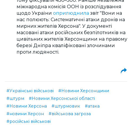
тому фіксували 450–500. Раніше незалежна
міжнародна комісія ООН із розслідування
щодо України
оприлюднила
звіт "Вони на
нас полюють: Систематичні атаки дронів на
мирних жителів Херсона". У документі
масовані атаки російських безпілотників на
цивільних жителів Херсонщини на правому
березі Дніпра кваліфіковані злочинами
проти людяності.
#Українські військові
#Новини Херсонщини
#штурм
#Новини Херсонської області
#Новини Херсона
#штурмовик
#атака
#новини Херсон
#військова загроза
#російські військові