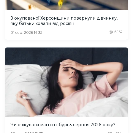
З окупованої Херсонщини повернули дівчинку,
яку батьки ховали від росіян
6,162
01 сер. 2026 14:35
Чи очікувати магнітні бурі 3 серпня 2026 року?