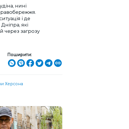
діна, нині
 правобережжя.
ситуація і де
Дніпра, які
й через загрозу
Поширити:
и Херсона