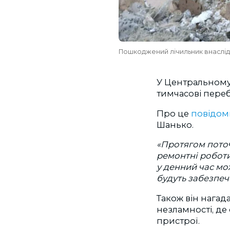
Пошкоджений лічильник внаслід
У Центральному
тимчасові переб
Про це
повідом
Шанько.
«Протягом пото
ремонтні роботи
у денний час мо
будуть забезпеч
Також він нагад
незламності, де
пристрої.