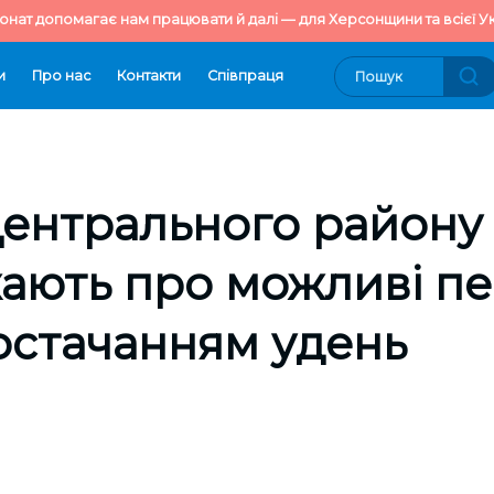
онат допомагає нам працювати й далі — для Херсонщини та всієї Ук
и
Про нас
Контакти
Cпівпраця
ентрального району
ють про можливі пе
остачанням удень