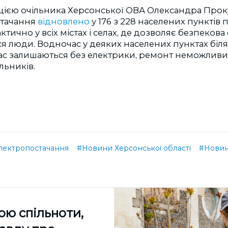
цією очільника Херсонської ОВА Олександра Проку
стачання
відновлено
у 176 з 228 населених пунктів
ктично у всіх містах і селах, де дозволяє безпекова 
 люди. Водночас у деяких населених пунктах біля 
ас залишаються без електрики, ремонт неможливи
льників.
лектропостачання
#Новини Херсонської області
#Новин
ою спільноти,