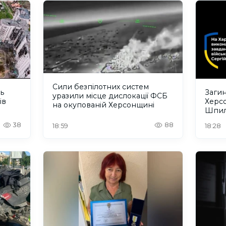
Сили безпілотних систем
ть
Загин
уразили місце дислокації ФСБ
ів
Херс
на окупованій Херсонщині
Шпил
відбу
38
88
18:59
18:28