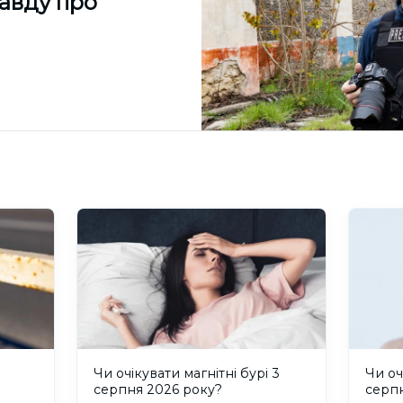
равду про
и
Чи очікувати магнітні бурі 3
Чи оч
серпня 2026 року?
серп