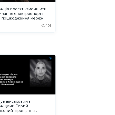
онців просять зменшити
вання електроенергії
з пошкодження мереж
101
ув військовий з
онщини Сергій
ьовий: прощання