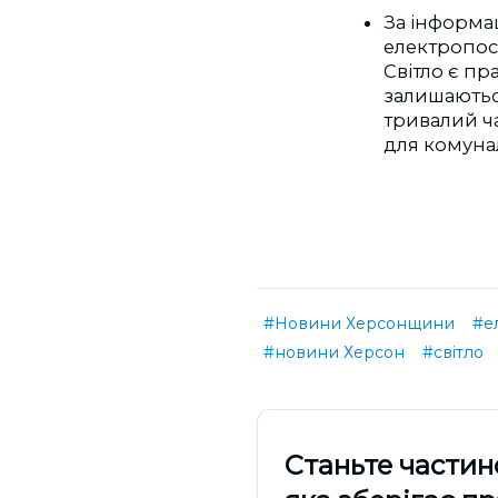
За інформа
електропо
Світло є пра
залишаються
тривалий ч
для комуна
#Новини Херсонщини
#е
#новини Херсон
#світло
Cтаньте частин