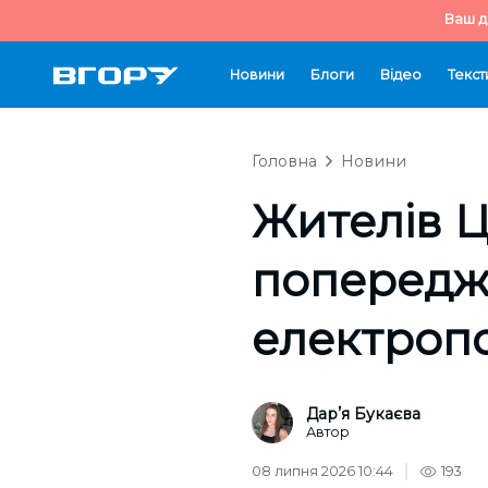
Ваш д
Новини
Блоги
Відео
Текст
Головна
Новини
Жителів Ц
попереджа
електроп
Дарʼя Букаєва
Автор
08 липня 2026 10:44
193