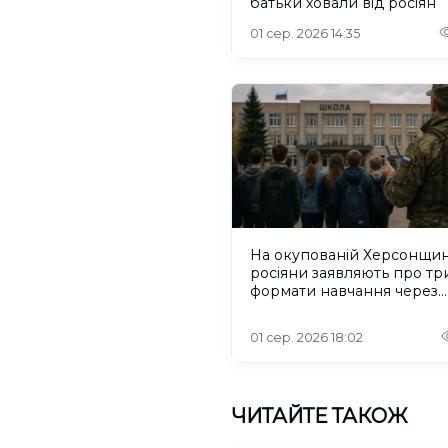
батьки ховали від росіян
01 сер. 2026 14:35
На окупованій Херсонщин
росіяни заявляють про тр
формати навчання через
проблеми зі світлом та
інтернетом
01 сер. 2026 18:02
ЧИТАЙТЕ ТАКОЖ