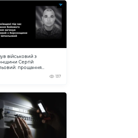
ув військовий з
онщини Сергій
ьовий: прощання
деться на Одещині
137