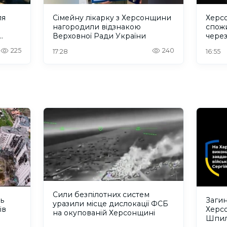
ля
Сімейну лікарку з Херсонщини
Херс
нагородили відзнакою
спожи
Верховної Ради України
чере
225
240
17:28
16:55
Сили безпілотних систем
ть
Загин
уразили місце дислокації ФСБ
ів
Херс
на окупованій Херсонщині
Шпил