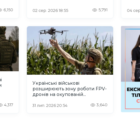
6,150
5,791
02 сер. 2026 18:55
04 сер
і
Українські військові
и
розширюють зону роботи FPV-
дронів на окупованій
Херсонщині.ВІДЕО
4,317
3,640
31 лип. 2026 20:54