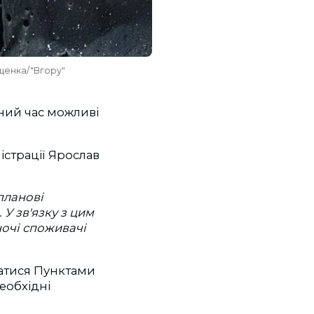
щенка/"Вгору"
ний час можливі
істрації Ярослав
планові
У зв'язку з цим
ночі споживачі
татися Пунктами
еобхідні