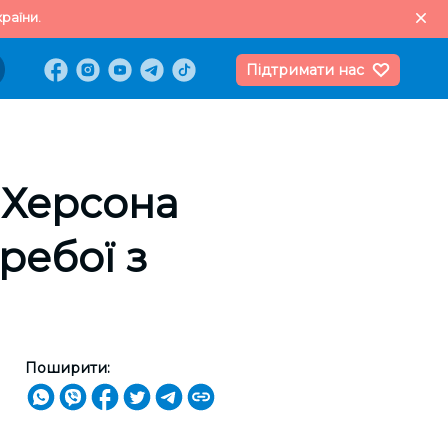
раїни.
Підтримати нас
 Херсона
ребої з
Поширити: