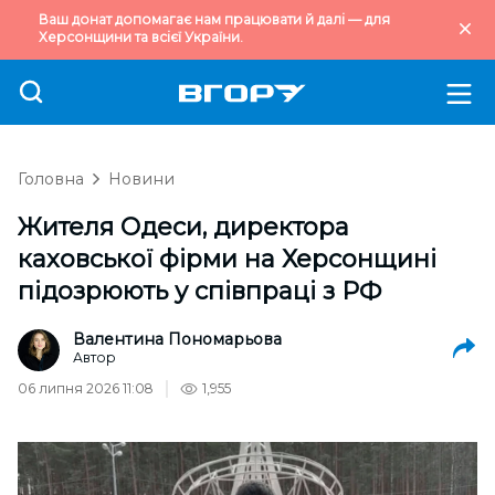
Ваш донат допомагає нам працювати й далі — для
Херсонщини та всієї України.
Головна
Новини
Жителя Одеси, директора
каховської фірми на Херсонщині
підозрюють у співпраці з РФ
Валентина Пономарьова
Автор
06 липня 2026 11:08
1,955