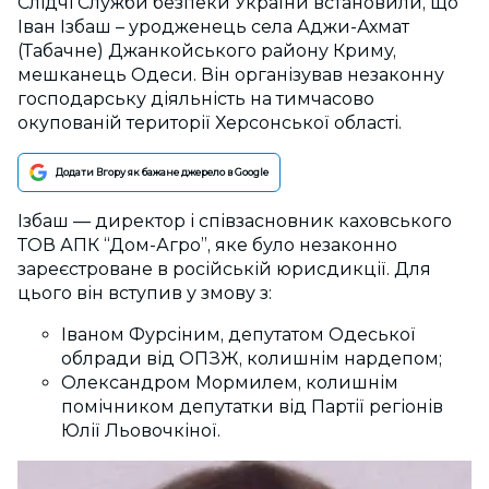
Слідчі Служби безпеки України встановили, що
Іван Ізбаш – уродженець села Аджи-Ахмат
(Табачне) Джанкойського району Криму,
мешканець Одеси. Він організував незаконну
господарську діяльність на тимчасово
окупованій території Херсонської області.
Додати Вгору як бажане джерело в Google
Ізбаш — директор і співзасновник каховського
ТОВ АПК “Дом-Агро”, яке було незаконно
зареєстроване в російській юрисдикції. Для
цього він вступив у змову з:
Іваном Фурсіним, депутатом Одеської
облради від ОПЗЖ, колишнім нардепом;
Олександром Мормилем, колишнім
помічником депутатки від Партії регіонів
Юлії Льовочкіної.