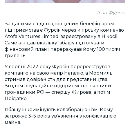
Іван Фурсін
За даними слідства, кінцевим бенефіціаром
підприємства є Фурсін через кіпрську компанію
Atofa Ventures Limited, зареєстровану в Нікосії.
Саме він дав вказівку Ізбашу підготувати
фінансовий план і перерахував йому 100 тисяч
гривень.
У серпні 2022 року Фурсін перереєстрував
компанію на свою матір Наталію, а Мормиль
отримав довіреність для представництва.
Згодом окупаційне підприємство очолили
громадянки РФ — спершу Жирова, а потім
Прідатко.
Ізбашу інкримінують колабораціонізм. Йому
загрожує 3–5 років ув’язнення з конфіскацією
майна.