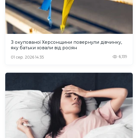
З окупованої Херсонщини повернули дівчинку,
яку батьки ховали від росіян
6,139
01 сер. 2026 14:35