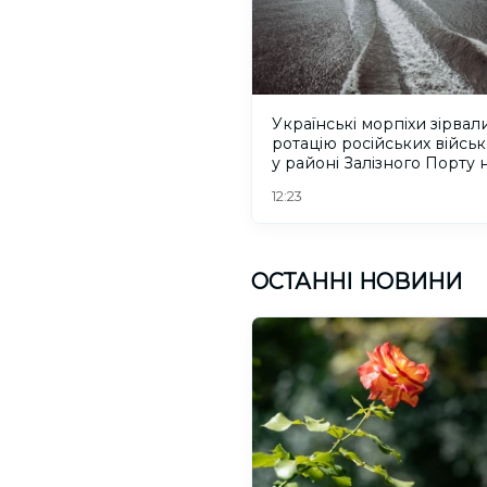
Українські морпіхи зірвал
ротацію російських війсь
у районі Залізного Порту 
Херсонщині. ВІДЕО
12:23
ОСТАННІ НОВИНИ