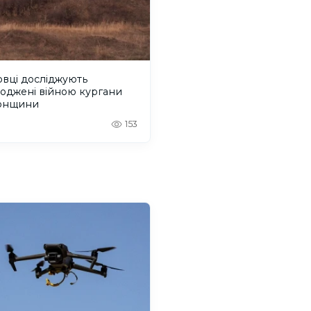
вці досліджують
оджені війною кургани
онщини
153