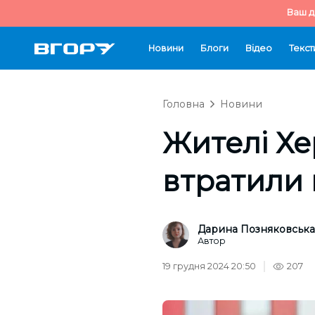
Ваш д
Новини
Блоги
Відео
Текст
Головна
Новини
Жителі Х
втратили 
Дарина Позняковська
Автор
19 грудня 2024 20:50
207