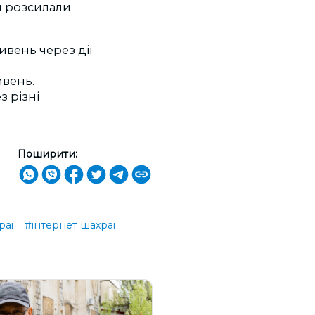
я розсилали
ивень через дії
ивень.
з різні
Поширити:
раї
#інтернет шахраї