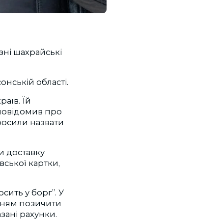
ізні шахрайські
онській області.
аїв. Їй
 повідомив про
просили назвати
и доставку
вської картки,
сить у борг”. У
нням позичити
зані рахунки.