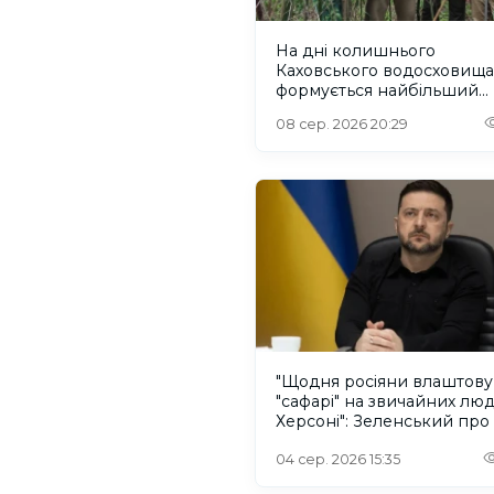
На дні колишнього
Каховського водосховища
формується найбільший
рівновіковий ліс Європи
08 сер. 2026 20:29
"Щодня росіяни влаштов
"сафарі" на звичайних лю
Херсоні": Зеленський про
російського дрона
04 сер. 2026 15:35