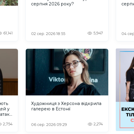
серпня 2026 року?
серп
61,141
5,947
02 сер. 2026 18:55
04 сер
ують
Художниця з Херсона відкрила
дей у
галерею в Естонії
 атаку
2,754
2,274
06 сер. 2026 09:29