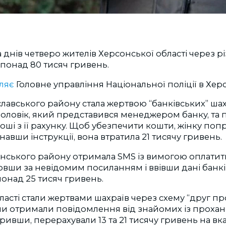
а днів четверо жителів Херсонської області через р
понад 80 тисяч гривень.
ляє
Головне управління Національної поліції в Херс
авського району стала жертвою “банківських” шахр
чоловік, який представився менеджером банку, та
оші з її рахунку. Щоб убезпечити кошти, жінку по
навши інструкції, вона втратила 21 тисячу гривень.
нського району отримала SMS із вимогою оплатит
вши за невідомим посиланням і ввівши дані банкі
понад 25 тисяч гривень.
ласті стали жертвами шахраїв через схему “друг про
и отримали повідомлення від знайомих із проха
іривши, перерахували 13 та 21 тисячу гривень на вка