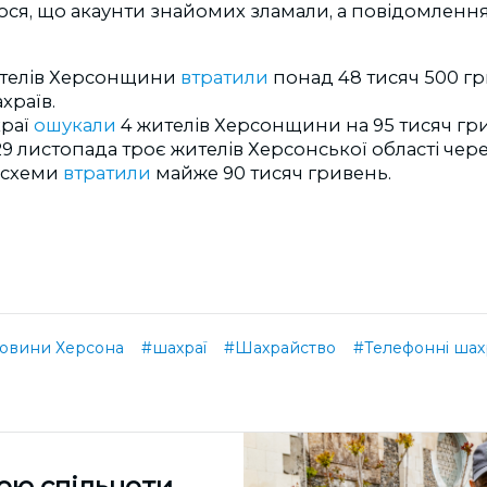
ося, що акаунти знайомих зламали, а повідомленн
ителів Херсонщини
втратили
понад 48 тисяч 500 гр
храїв.
храї
ошукали
4 жителів Херсонщини на 95 тисяч гр
 листопада троє жителів Херсонської області чере
 схеми
втратили
майже 90 тисяч гривень.
овини Херсона
#шахраї
#Шахрайство
#Телефонні шах
ою спільноти,