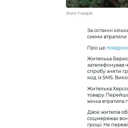
Фото: Freepik
За останні кільк
схеми втратили 
Про це
повідом
Жителька Берисл
зателефонував 
спробу зняти гр
код із SMS. Вико
Жителька Херсо
товару. Перейшо
жінка втратила 
Двоє жителів об
соцмережах вон
гроші. Не перев