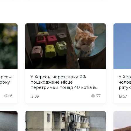
ерсоні
У Херсоні через атаку РФ
У Хер
 року
пошкоджене місце
чолов
перетримки понад 40 котів із
рятую
притулку "Кіт Бегемот"
6
77
13:59
13:57