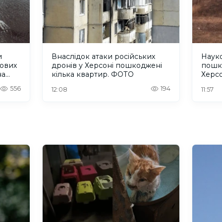
и
Внаслідок атаки російських
Науко
кових
дронів у Херсоні пошкоджені
пошк
на
кілька квартир. ФОТО
Херс
556
194
12:08
11:57