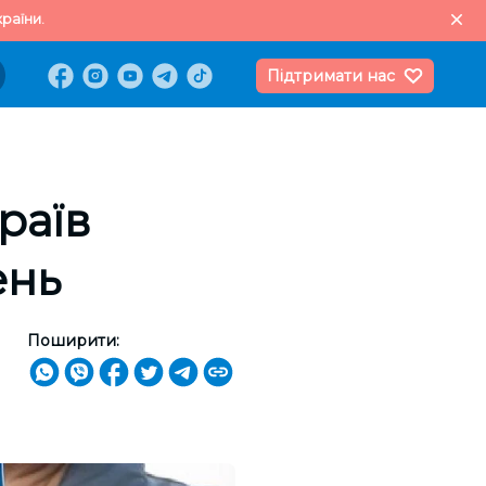
раїни.
Підтримати нас
раїв
ень
Поширити: