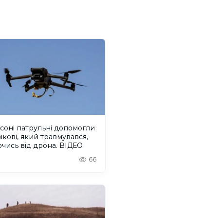
соні патрульні допомогли
ікові, який травмувався,
чись від дрона. ВІДЕО
66