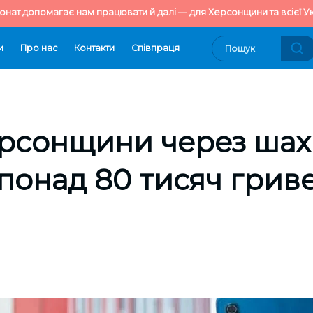
онат допомагає нам працювати й далі — для Херсонщини та всієї Ук
и
Про нас
Контакти
Cпівпраця
ерсонщини через шах
понад 80 тисяч грив