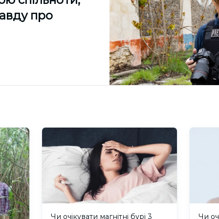
равду про
Чи очікувати магнітні бурі 3
Чи оч