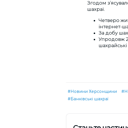
Згодом з’ясувал
шахраї.
Четверо ж
інтернет-ша
За добу ша
Упродовж 29
шахрайські
#Новини Херсонщини
#Н
#Банківські шахраї
Cтаньте частин