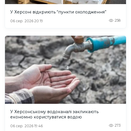
У Херсоні відкриють “пункти охолодження”
258
06 сер. 2026 20:19
У Херсонському водоканалі закликають
економно користуватися водою
273
06 сер. 2026 19:46