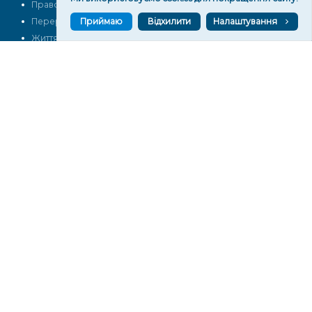
Право
Фото
Приймаю
Відхилити
Налаштування
Перерва на каву
Промо
Життя
Блоги
Відео
Архів
Про нас
Контакти
Редакційна політика
Політика конфіденційності
Cпівпраця
КОНТАКТИ
Редакційний відділ:
ilona.polesova@gmail.com
vgorunews@gmail.com
lvgoru@gmail.com
team@vgoru.org
Відділ продажів:
partnership@vgoru.org
oleksiylehen@vgoru.org