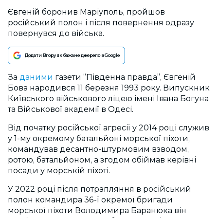
Євгеній боронив Маріуполь, пройшов
російський полон і після повернення одразу
повернувся до війська.
Додати Вгору як бажане джерело в Google
За
даними
газети “Південна правда”, Євгеній
Бова народився 11 березня 1993 року. Випускник
Київського військового ліцею імені Івана Богуна
та Військової академії в Одесі.
Від початку російської агресії у 2014 році служив
у 1-му окремому батальйоні морської піхоти,
командував десантно-штурмовим взводом,
ротою, батальйоном, а згодом обіймав керівні
посади у морській піхоті.
У 2022 році після потрапляння в російський
полон командира 36-ї окремої бригади
морської піхоти Володимира Баранюка він