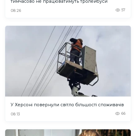
тимчасово не працюватимуть тролейбуси
57
08:26
У Херсоні повернули світло більшості споживачів
66
08:13