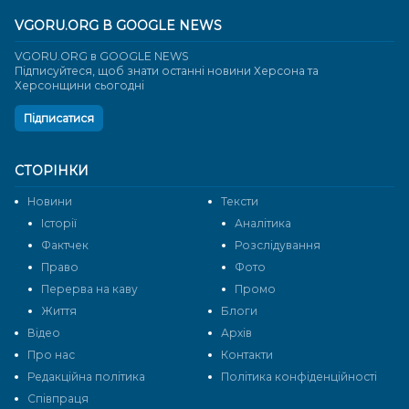
VGORU.ORG В GOOGLE NEWS
VGORU.ORG в GOOGLE NEWS
Підписуйтеся, щоб знати останні новини Херсона та
Херсонщини сьогодні
Підписатися
СТОРІНКИ
Новини
Тексти
Історії
Аналітика
Фактчек
Розслідування
Право
Фото
Перерва на каву
Промо
Життя
Блоги
Відео
Архів
Про нас
Контакти
Редакційна політика
Політика конфіденційності
Cпівпраця