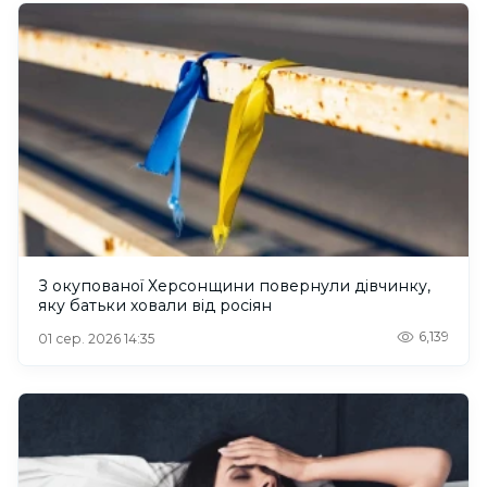
З окупованої Херсонщини повернули дівчинку,
яку батьки ховали від росіян
6,139
01 сер. 2026 14:35