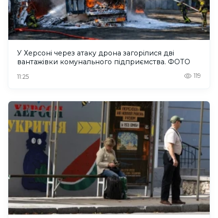
У Херсоні через атаку дрона загорілися дві
вантажівки комунального підприємства. ФОТО
119
11:25