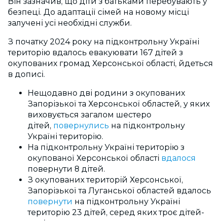
Він зазначив, що діти з батьками перебувають у
безпеці. До адаптації сімей на новому місці
залучені усі необхідні служби.
З початку 2024 року на підконтрольну Україні
територію вдалось евакуювати 167 дітей з
окупованих громад Херсонської області, йдеться
в дописі.
Нещодавно дві родини з окупованих
Запорізької та Херсонської областей, у яких
виховується загалом шестеро
дітей,
повернулись
на підконтрольну
Україні територію.
На підконтрольну Україні територію з
окупованої Херсонської області
вдалося
повернути 8 дітей.
З окупованих територій Херсонської,
Запорізької та Луганської областей вдалось
повернути
на підконтрольну Україні
територію 23 дітей, серед яких троє дітей-