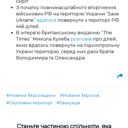
сиріт.
З початку повномасштабного вторгнення
військових РФ на територію України “Save
Ukraine”
вдалося
повернути з території РФ
446 дітей.
В інтерв'ю британському виданню “The
Times” Микола Кулеба
розповів
про дітей,
яких вдалось повернути на підконтрольну
Україні територію, серед них двох братів
Володимира та Олександра.
#Новини Херсонщини
#Новини Херсона
#Окуповані території
#Евакуація
Cтаньте частиною спільноти, яка