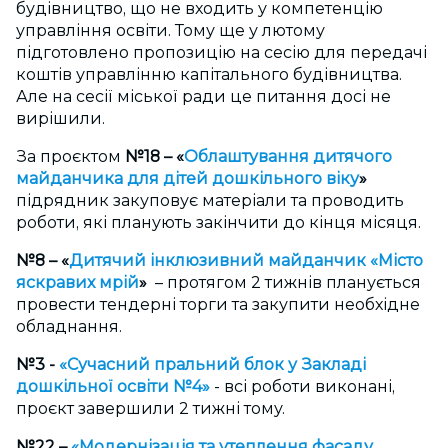
будівництво, що не входить у компетенцію
управління освіти. Тому ще у лютому
підготовлено пропозицію на сесію для передачі
коштів управлінню капітального будівництва.
Але на сесії міської ради це питання досі не
вирішили.
За проєктом
№18 – «
Облаштування дитячого
майданчика для дітей дошкільного віку
»
підрядник закуповує матеріали та проводить
роботи, які планують закінчити до кінця місяця.
№8 – «
Дитячий інклюзивний майданчик «Місто
яскравих мрій
»
– протягом 2 тижнів планується
провести тендерні торги та закупити необхідне
обладнання.
№3 -
«Сучасний пральний блок у Закладі
дошкільної освіти №4»
- всі роботи виконані,
проєкт завершили 2 тижні тому.
№22 –
«
Модернізація та утеплення фасаду