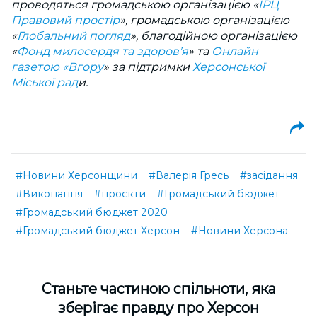
проводяться громадською організацією «
ІРЦ
Правовий простір
», громадською організацією
«
Глобальний погляд
», благодійною організацією
«
Фонд милосердя та здоров’я
» та
Онлайн
газетою «Вгору
» за підтримки
Херсонської
Міської рад
и.
#Новини Херсонщини
#Валерія Гресь
#засідання
#Виконання
#проєкти
#Громадський бюджет
#Громадський бюджет 2020
#Громадський бюджет Херсон
#Новини Херсона
Cтаньте частиною спільноти, яка
зберігає правду про Херсон