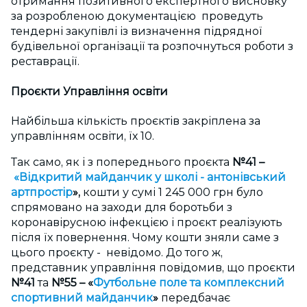
отримання позитивного експертного висновку
за розробленою документацією проведуть
тендерні закупівлі із визначення підрядної
будівельної організації та розпочнуться роботи з
реставрації.
Проєкти Управління освіти
Найбільша кількість проєктів закріплена за
управлінням освіти, їх 10.
Так само, як і з попереднього проєкта
№41 –
«
Відкритий майданчик у школі - антонівський
артпростір
»,
кошти у сумі 1 245 000 грн було
спрямовано на заходи для боротьби з
коронавірусною інфекцією і проєкт реалізують
після їх повернення. Чому кошти зняли саме з
цього проєкту - невідомо. До того ж,
представник управління повідомив, що проєкти
№41
та
№55 – «
Футбольне поле та комплексний
спортивний майданчик
»
передбачає