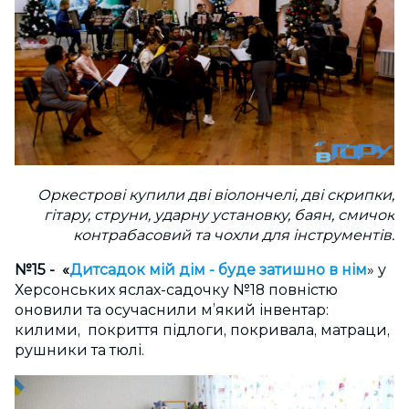
Оркестрові купили дві віолончелі, дві скрипки,
гітару, струни, ударну установку, баян, смичок
контрабасовий та чохли для інструментів.
№15 - «
Дитсадок мій дім - буде затишно в нім
» у
Херсонських яслах-садочку №18 повністю
оновили та осучаснили м’який інвентар:
килими, покриття підлоги, покривала, матраци,
рушники та тюлі.