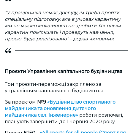
“У працівників немає досвіду, їм треба пройти
спеціальну підготовку, але в умовах карантину
ми не маємо можливості це зробити. Як тільки
карантин пом'якшать і проведуть навчання,
проєкт буде реалізовано”
– додав чиновник
.
Проєкти Управління капітального будівництва
Три проєкти-переможці закріплено за
управлінням капітального будівництва.
За проєктом
№9
«Будівництво спортивного
майданчика та оновлення дитячого
майданчика сел. Інженерне»
роботи розпочаті,
планують завершити до 1 червня 2020 року.
Проєкт
№50
-
«All sports for all people (Спорт для