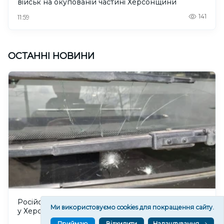
військ на окупованій частині Херсонщини
141
11:59
ОСТАННІ НОВИНИ
Російські війська атакували маршрутний автобус
Ми використовуємо cookies для покращення сайту.
у Херсоні, серед поранених підліток
Приймаю
Відхилити
Налаштування