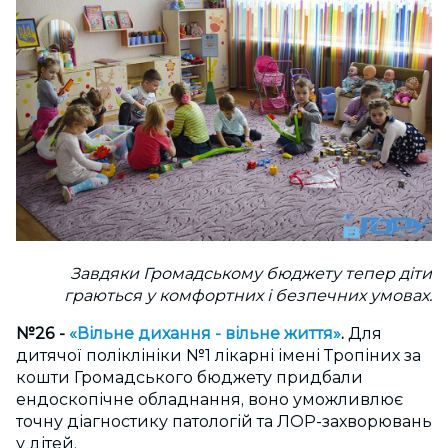
Завдяки Громадському бюджету тепер діти
граються у комфортних і безпечних умовах.
№26 -
«Вільне дихання - вільне життя»
.
Для
дитячої поліклініки №1 лікарні імені Тропіних за
кошти Громадського бюджету придбали
ендоскопічне обладнання, воно уможливлює
точну діагностику патологій та ЛОР-захворювань
у дітей.