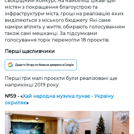
своєрідний конкурс на найбільш цікаві ідеї
містян з покращення благоустрою та
інфраструктури міста, гроші на реалізацію яких
виділяються з міського бюджету. Які саме
наміри втілять у життя, обирають голосуванням
також самі мешканці. За підсумками
голосування торік перемогли 18 проєктів.
Перші щасливчики
Додати Вгору як бажане джерело в Google
Перші три малі проєкти були реалізовані ще
наприкінці 2019 року:
№59 - «
Хай народна музика лунає - Україну
окриляє
»