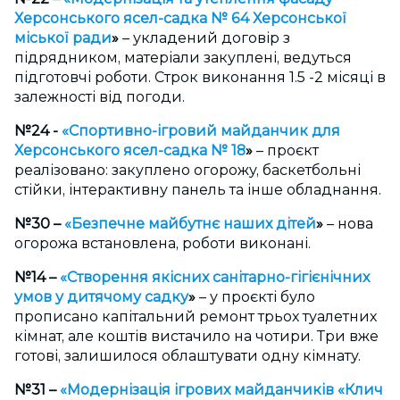
Херсонського ясел-садка № 64 Херсонської
міської ради
»
– укладений договір з
підрядником, матеріали закуплені, ведуться
підготовчі роботи. Строк виконання 1.5 -2 місяці в
залежності від погоди.
№24 -
«
Спортивно-ігровий майданчик для
Херсонського ясел-садка № 18
»
– проєкт
реалізовано: закуплено огорожу, баскетбольні
стійки, інтерактивну панель та інше обладнання.
№30 –
«
Безпечне майбутнє наших дітей
»
– нова
огорожа встановлена, роботи виконані.
№14 –
«
Створення якісних санітарно-гігієнічних
умов у дитячому садку
»
– у проєкті було
прописано капітальний ремонт трьох туалетних
кімнат, але коштів вистачило на чотири. Три вже
готові, залишилося облаштувати одну кімнату.
№31 –
«
Модернізація ігрових майданчиків
«
Клич