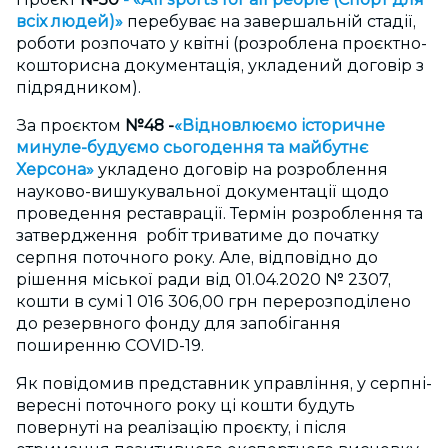
всіх людей)»
перебуває на завершальній стадії,
роботи розпочато у квітні (розроблена проєктно-
кошторисна документація, укладений договір з
підрядником).
За проєктом
№48 -
«Відновлюємо історичне
минуле-будуємо сьогодення та майбутнє
Херсо
на»
укладено договір на розроблення
науково-вишукувальної документації щодо
проведення реставрації. Термін розроблення та
затвердження робіт триватиме до початку
серпня поточного року. Але, відповідно до
рішення міської ради від 01.04.2020 № 2307,
кошти в сумі 1 016 306,00 грн перерозподілено
до резервного фонду для запобігання
поширенню COVID-19.
Як повідомив представник управління, у серпні-
вересні поточного року ці кошти будуть
повернуті на реалізацію проєкту, і після