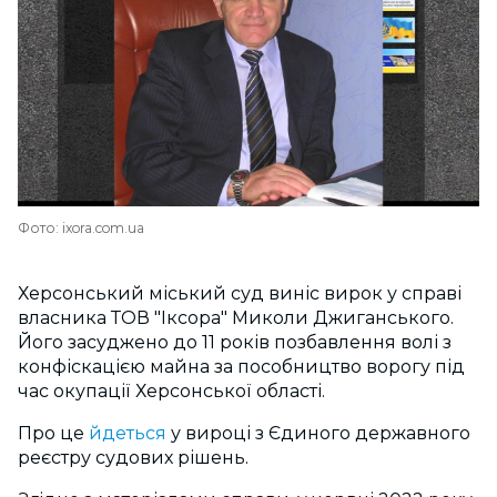
Фото: ixora.com.ua
Херсонський міський суд виніс вирок у справі
власника ТОВ "Іксора" Миколи Джиганського.
Його засуджено до 11 років позбавлення волі з
конфіскацією майна за пособництво ворогу під
час окупації Херсонської області.
Про це
йдеться
у вироці з Єдиного державного
реєстру судових рішень.