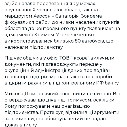
здійснювало перевезення як у межах
окупованої Херсонської області, так і за
маршрутом Херсон – Євпаторія. Зокрема,
фіксувалися рейси до низки населених пунктів
області та до контрольного пункту "Каланчак" на
адмінмежі з Кримом. У перевезеннях
використовувалися близько 80 автобусів, що
належали підприємству.
Під час обшуків у офісі ТОВ "Іксора" вилучили
документи, які підтверджують передачу
окупаційній адміністрації даних про водіїв і
транспорт підприємства, а також про спроби
відкрити рахунки в підконтрольному РФ банку.
Микола Джиганський своєї вини не визнав. Він
стверджував, що діяв під примусом, оскільки
йому погрожували націоналізацією
підприємства. Проте суд відхилив ці аргументи,
зазначивши, що обвинувачений не надав
доказів тиску.