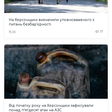
На Херсонщині визначили уповноваженого з
питань безбар’єрності
57
15:26
Від початку року на Херсонщині зафіксували
понад п'ятдесят атак на АЗС