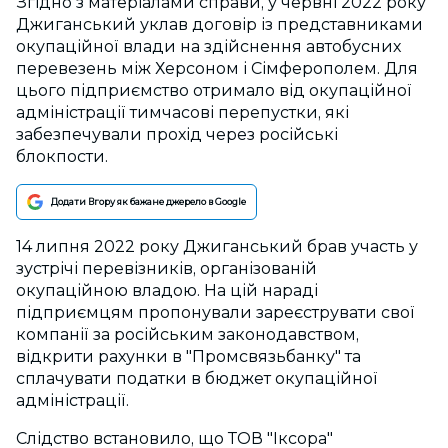
Згідно з матеріалами справи, у червні 2022 року
Джиганський уклав договір із представниками
окупаційної влади на здійснення автобусних
перевезень між Херсоном і Сімферополем. Для
цього підприємство отримало від окупаційної
адміністрації тимчасові перепустки, які
забезпечували прохід через російські
блокпости.
Додати Вгору як бажане джерело в Google
14 липня 2022 року Джиганський брав участь у
зустрічі перевізників, організованій
окупаційною владою. На цій нараді
підприємцям пропонували зареєструвати свої
компанії за російським законодавством,
відкрити рахунки в "Промсвязьбанку" та
сплачувати податки в бюджет окупаційної
адміністрації.
Слідство встановило, що ТОВ "Іксора"