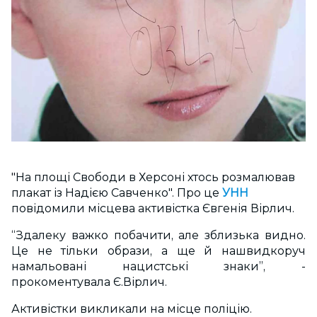
"На площі Свободи в Херсоні хтось розмалював
плакат із Надією Савченко". Про це
УНН
повідомили місцева активістка Євгенія Вірлич.
“Здалеку важко побачити, але зблизька видно.
Це не тільки образи, а ще й нашвидкоруч
намальовані нацистські знаки”, -
прокоментувала Є.Вірлич.
Активістки викликали на місце поліцію.