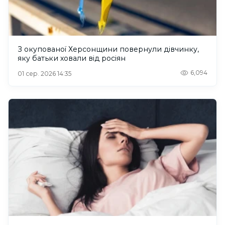
З окупованої Херсонщини повернули дівчинку,
яку батьки ховали від росіян
6,094
01 сер. 2026 14:35