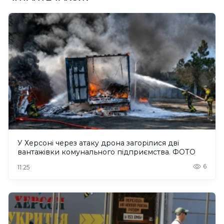
У Херсоні через атаку дрона загорілися дві
вантажівки комунального підприємства. ФОТО
6
11:25