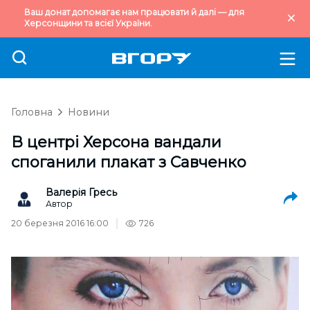
Ваш донат допомагає нам працювати й далі — для
Херсонщини та всієї України.
Головна
Новини
В центрі Херсона вандали
споганили плакат з Савченко
Валерія Гресь
Автор
20 березня 2016 16:00
726