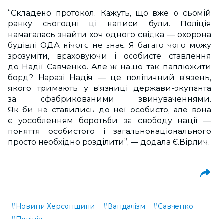
“Складено протокол. Кажуть, що вже о сьомій
ранку сьогодні ці написи були. Поліція
намагалась знайти хоч одного свідка — охорона
будівлі ОДА нічого не знає. Я багато чого можу
зрозуміти, враховуючи і особисте ставлення
до Надії Савченко. Але ж нащо так паплюжити
борд? Наразі Надія — це політичний в’язень,
якого тримають у в’язниці держави-окупанта
за сфабрикованими звинуваченнями.
Як би не ставились до неї особисто, але вона
є уособленням боротьби за свободу нації —
поняття особистого і загальнонаціонального
просто необхідно розділити”, — додала Є.Вірлич.
#Новини Херсонщини
#Вандалізм
#Савченко