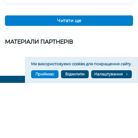
Читати ще
МАТЕРІАЛИ ПАРТНЕРІВ
Ми використовуємо cookies для покращення сайту.
Приймаю
Відхилити
Налаштування
ВГОРУ У СОЦМЕРЕЖАХ ТА МЕСЕНДЖЕРАХ
VGORU.ORG В GOOGLE NEWS
VGORU.ORG в GOOGLE NEWS