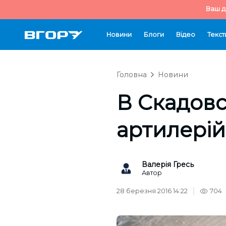
Ваш д
Новини
Блоги
Відео
Текст
Головна
Новини
В Скадов
артилерій
Валерія Гресь
Автор
28 березня 2016 14:22
704