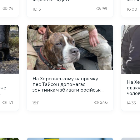
74
99
16:15
16:00
На Херсонському напрямку
На Хе
пес Тайсон допомагає
ьне
еваку
зенітникам збивати російські
чолов
безпілотники
рятую
171
246
15:11
14:33