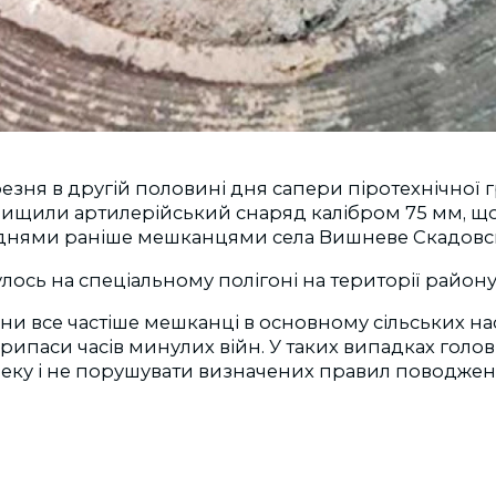
резня в другій половині дня сапери піротехнічної 
ищили артилерійський снаряд калібром 75 мм, щ
днями раніше мешканцями села Вишневе Скадовсь
ось на спеціальному полігоні на території району
ни все частіше мешканці в основному сільських на
ипаси часів минулих війн. У таких випадках голов
пеку і не порушувати визначених правил поводже