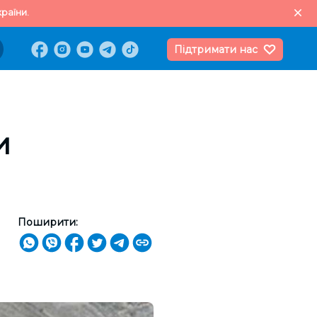
раїни.
Підтримати нас
и
Поширити: