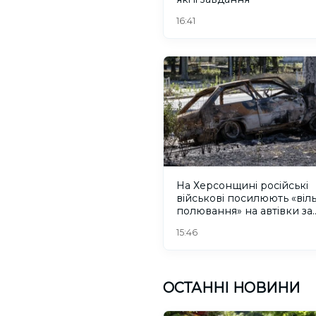
16:41
На Херсонщині російські
військові посилюють «віл
полювання» на автівки за
допомогою дронів
15:46
ОСТАННІ НОВИНИ