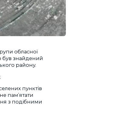
групи обласної
о був знайдений
кого району.
.
селених пунктів
не пам’ятати
ння з подібними