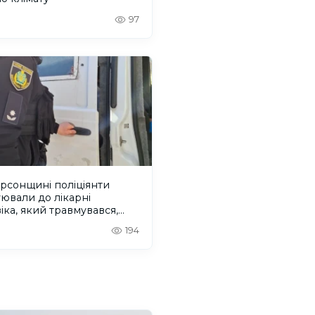
97
рсонщині поліціянти
ювали до лікарні
іка, який травмувався,
чись від дрона. ВІДЕО
194