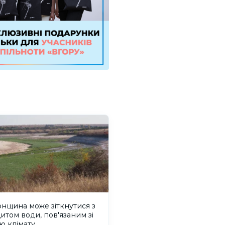
нщина може зіткнутися з
итом води, пов'язаним зі
ю клімату