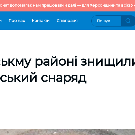
онат допомагає нам працювати й далі — для Херсонщини та всієї Ук
и
Про нас
Контакти
Cпівпраця
ськму районі знищил
ський снаряд