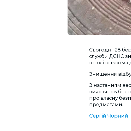
Сьогодні, 28 бе
служби ДСНС зн
в полі
кількома 
Знищення відбул
З настанням вес
виявляють боєпр
про власну без
предметами.
Сергій Чорний