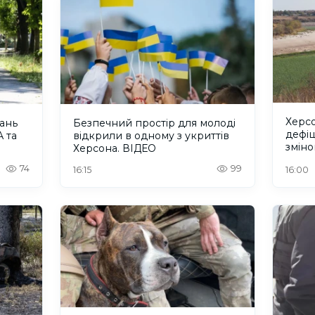
Херсо
тань
Безпечний простір для молоді
дефіц
 та
відкрили в одному з укриттів
зміно
Херсона. ВІДЕО
74
99
16:15
16:00