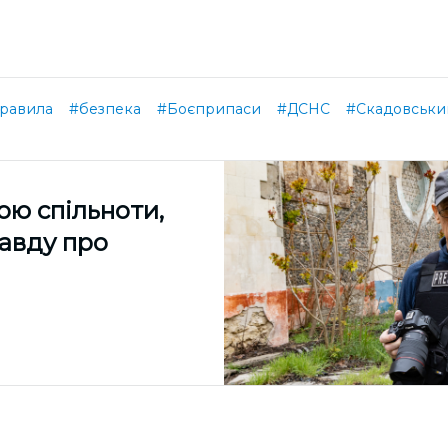
равила
#безпека
#Боєприпаси
#ДСНС
#Скадовськи
ою спільноти,
равду про