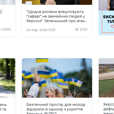
 2
"Щодня росіяни влаштовують
"сафарі" на звичайних людей у
Херсоні": Зеленський про атаку
російського дрона
2,905
2,120
04 сер. 2026 15:35
Херсо
тань
Безпечний простір для молоді
дефіц
 та
відкрили в одному з укриттів
зміно
Херсона. ВІДЕО