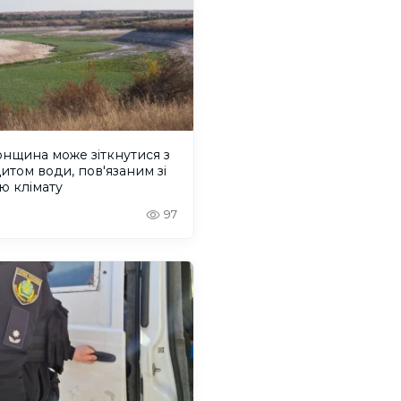
нщина може зіткнутися з
итом води, пов'язаним зі
ю клімату
97