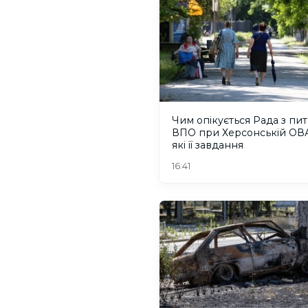
Чим опікується Рада з пи
ВПО при Херсонській ОВА
які її завдання
16:41