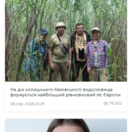
На дні колишнього Каховського водосховища
формується найбільший рівновіковий ліс Європи
76,002
08 сер. 2026 20:29