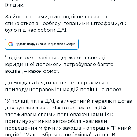
Глядик.
За його словами, нині водії не так часто
стикаються з необґрунтованими штрафами, як
було під час роботи ДАІ.
Додати Вгору як бажане джерело в Google
“Тоді через свавілля Державтоінспекції
юридичної допомоги потребувало багато
водіїв”, – каже юрист.
До Богдана Глядика ще не зверталися з
приводу неправомірних дій поліції на дорозі.
“У поліції, як і в ДАІ, є вичерпний перелік підстав
для зупинки авто. Часто інспектори ДАІ
зловживали своїми повноваженнями і як
причину зупинки автомобіля називали
проведення міфічних заходів – операція “П'яний
водій”, “Мак”, “Зброя та вибухівка” та інші. В