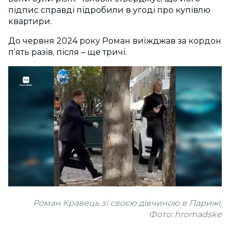
підпис справді підробили в угоді про купівлю
квартири.
До червня 2024 року Роман виїжджав за кордон
п’ять разів, після – ще тричі.
Роман Кравець зі своєю дівчиною в Парижі.
Фото: hromadske