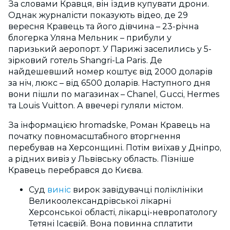
За словами Кравця, він їздив купувати дрони.
Однак журналісти показують відео, де 29
вересня Кравець та його дівчина – 23-річна
блогерка Уляна Мельник – прибули у
паризький аеропорт. У Парижі заселились у 5-
зірковий готель Shangri-La Paris. Де
найдешевший номер коштує від 2000 доларів
за ніч, люкс – від 6500 доларів. Наступного дня
вони пішли по магазинах – Chanel, Gucci, Hermes
та Louis Vuitton. А ввечері гуляли містом.
За інформацією hromadske, Роман Кравець на
початку повномасштабного вторгнення
перебував на Херсонщині. Потім виїхав у Дніпро,
а рідних вивіз у Львівську область. Пізніше
Кравець перебрався до Києва.
Суд
виніс
вирок завідувачці поліклініки
Великоолександрівської лікарні
Херсонської області, лікарці-невропатологу
Тетяні Ісаєвій. Вона повинна сплатити