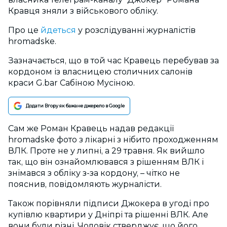
Кравця зняли з військового обліку
.
Про це
йдеться
у розслідуванні журналістів
hromadske.
Зазначається, що в той час Кравець перебував за
кордоном із власницею столичних салонів
краси G.bar Сабіною Мусіною.
Додати Вгору як бажане джерело в Google
Сам же Роман Кравець надав редакції
hromadske фото з лікарні з нібито проходженням
ВЛК. Проте не у липні, а 29 травня. Як вийшло
так, що він ознайомлювався з рішенням ВЛК і
знімався з обліку з-за кордону, – чітко не
пояснив, повідомляють журналісти.
Також порівняли підписи Джокера в угоді про
купівлю квартири у Дніпрі та рішенні ВЛК. Але
вони були різні. Чоловік стверджує, що його