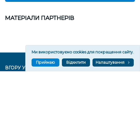
МАТЕРІАЛИ ПАРТНЕРІВ
Ми використовуємо cookies для покращення сайту.
Приймаю
Відхилити
Налаштування
ВГОРУ У СОЦМЕРЕЖАХ ТА МЕСЕНДЖЕРАХ
VGORU.ORG В GOOGLE NEWS
VGORU.ORG в GOOGLE NEWS
Підписуйтеся, щоб знати останні новини Херсона та
Херсонщини сьогодні
Підписатися