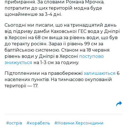
прибирання. За словами Романа Мрочка,
потрапити до цих територій модна буде
щонайменше за 3-4 дні.
Сьогодні ми писали, що на тринадцятий день
від підриву дамби Каховської ГЕС вода у Дніпрі
в Херсоні на 68 см вища за рівень води, що був
до теракту росіян. Зараз її рівень 99 см за
балтійською системою. Станом на 18 червня
рівень води у Дніпрі в Херсоні
поступово
знижується
на 1-3 см за годину.
Підтопленими на правобережжі
залишаються
6
населених пунктів. На тимчасово окупованій
території — 17.
#острів
#корабель
#Новини Херсонщини