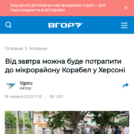
Ваш донат допомагає нам працювати й далі — для
Херсонщини та всієї України.
Головна
Новини
Від завтра можна буде потрапити
до мікрорайону Корабел у Херсоні
Vgoru
Автор
18 червня 2023 11:03
1,501