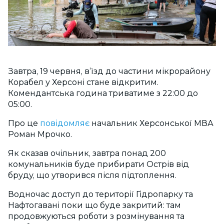
Завтра, 19 червня, вʼїзд до частини мікрорайону
Корабел у Херсоні стане відкритим.
Комендантська година триватиме з 22:00 до
05:00.
Про це
повідомляє
начальник Херсонської МВА
Роман Мрочко.
Як сказав очільник, завтра понад 200
комунальників буде прибирати Острів від
бруду, що утворився після підтоплення.
Водночас доступ до території Гідропарку та
Нафтогавані поки що буде закритий: там
продовжуються роботи з розмінування та