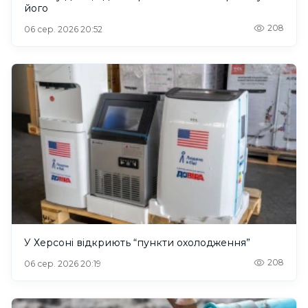
його
208
06 сер. 2026 20:52
У Херсоні відкриють “пункти охолодження”
208
06 сер. 2026 20:19