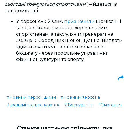
сьогодні тренуються спортсмени”,
– йдеться в
повідомленні.
У Херсонській ОВА
призначили
щомісячні
та одноразові стипендії херсонським
спортсменам, а також їхнім тренерам на
2026 рік. Серед них Шенен Туанна. В
иплати
здійснюватимуть коштом обласного
бюджету через профільне управління
фізичної культури та спорту.
#Новини Херсонщини
#Новини Херсона
#академічне веслування
#Веслування
#Змагання
Cтаньте частиною спільноти, яка