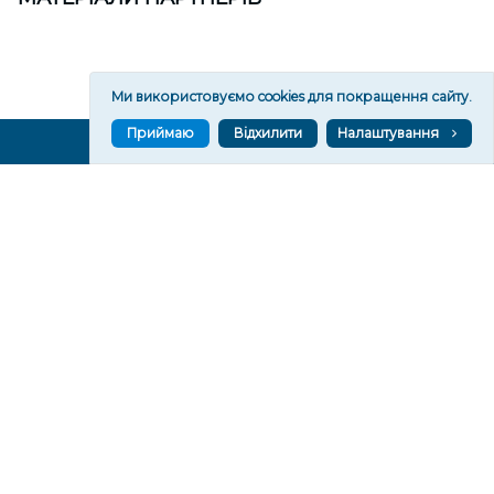
Ми використовуємо cookies для покращення сайту.
Приймаю
Відхилити
Налаштування
ВГОРУ У СОЦМЕРЕЖАХ ТА МЕСЕНДЖЕРАХ
VGORU.ORG В GOOGLE NEWS
VGORU.ORG в GOOGLE NEWS
Підписуйтеся, щоб знати останні новини Херсона та
Херсонщини сьогодні
Підписатися
СТОРІНКИ