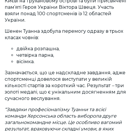
Києві на Трухановому острові та були присвячені
пам’яті Героя України Віктора Швеця. Участь
взяли понад 100 спортсменів із 12 областей
України.
Шенен Туанна здобула перемогу одразу в трьох
класах човнів:
двійка розпашна,
четвірка парна,
вісімка.
Зазначається, що це надскладне завдання, адже
спортсменці довелося виступати у великій
кількості стартів за короткий час. Результат
–
три
золоті медалі, що є унікальним досягненням для
сучасного веслування.
“Завдяки професіоналізму Туанни та всієї
команди Херсонська область виборола друге
загальнокомандне місце. Це особливо вагомий
результат, враховуючи складні умови, в яких