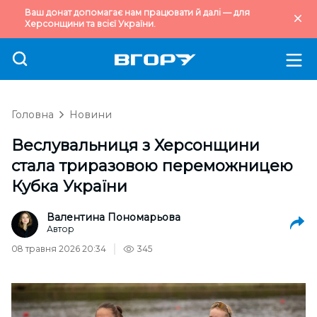
Ваш донат допомагає нам працювати й далі — для
Херсонщини та всієї України.
Головна
Новини
Веслувальниця з Херсонщини
стала триразовою переможницею
Кубка України
Валентина Пономарьова
Автор
08 травня 2026 20:34
345