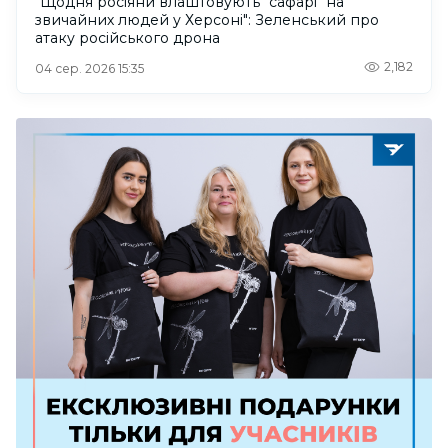
"Щодня росіяни влаштовують "сафарі" на
звичайних людей у Херсоні": Зеленський про
атаку російського дрона
2,182
04 сер. 2026 15:35