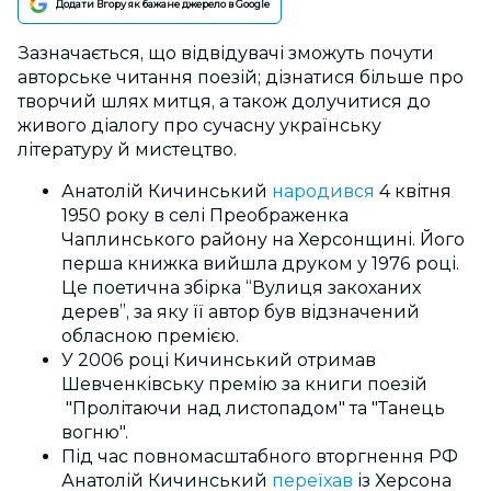
Додати Вгору як бажане джерело в Google
Зазначається, що відвідувачі зможуть почути
авторське читання поезій; дізнатися більше про
творчий шлях митця, а також долучитися до
живого діалогу про сучасну українську
літературу й мистецтво.
Анатолій Кичинський
народився
4 квітня
1950 року в селі Преображенка
Чаплинського району на Херсонщині. Його
перша книжка вийшла друком у 1976 році.
Це поетична збірка “Вулиця закоханих
дерев”, за яку її автор був відзначений
обласною премією.
У 2006 році Кичинський отримав
Шевченківську премію за книги поезій
"Пролітаючи над листопадом" та "Танець
вогню".
Під час повномасштабного вторгнення РФ
Анатолій Кичинський
переїхав
із Херсона