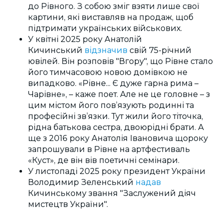
до Рівного. З собою зміг взяти лише свої
картини, які виставляв на продаж, щоб
підтримати українських військових.
У квітні 2025 року Анатолій
Кичинський
відзначив
свій 75-річний
ювілей. Він розповів "Вгору", що
Рівне стало
його тимчасовою новою домівкою не
випадково. «Рівне... Є дуже гарна рима –
Чарівне», – каже поет. Але не це головне – з
цим містом його пов’язують родинні та
професійні зв’язки. Тут жили його тіточка,
рідна батькова сестра, двоюрідні брати. А
ще з 2016 року Анатолія Івановича щороку
запрошували в Рівне на артфестиваль
«Куст», де він вів поетичні семінари.
У листопаді 2025 року президент України
Володимир Зеленський
надав
Кичинському звання "Заслужений діяч
мистецтв України".