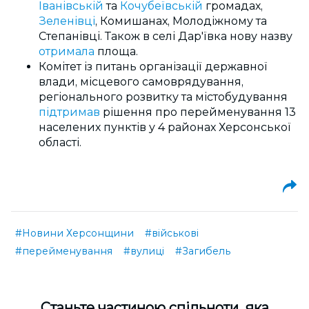
Іванівській
та
Кочубеївській
громадах,
Зеленівці
, Комишанах, Молодіжному та
Степанівці. Також в селі Дар'ївка нову назву
отримала
площа.
Комітет із питань організації державної
влади, місцевого самоврядування,
регіонального розвитку та містобудування
підтримав
рішення про перейменування 13
населених пунктів у 4 районах Херсонської
області.
#Новини Херсонщини
#військові
#перейменування
#вулиці
#Загибель
Cтаньте частиною спільноти, яка