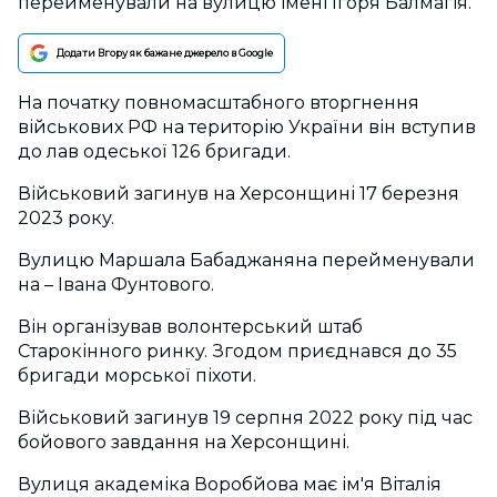
перейменували на вулицю імені Ігоря Балмагія.
Додати Вгору як бажане джерело в Google
На початку повномасштабного вторгнення
військових РФ на територію України він вступив
до лав одеської 126 бригади.
Військовий загинув на Херсонщині 17 березня
2023 року.
Вулицю Маршала Бабаджаняна перейменували
на – Івана Фунтового.
Він організував волонтерський штаб
Старокінного ринку. Згодом приєднався до 35
бригади морської піхоти.
Військовий загинув 19 серпня 2022 року під час
бойового завдання на Херсонщині.
Вулиця академіка Воробйова має ім'я Віталія