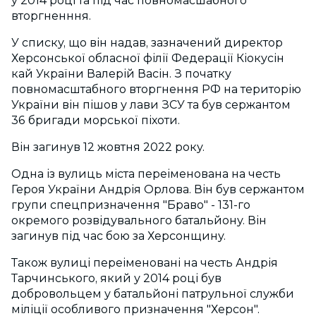
у 2014 році та під час повномасшабного
вторгненння.
У списку, що він надав, зазначений директор
Херсонської обласної філії Федерації Кіокусін
кай України Валерій Васін. З початку
повномасштабного вторгнення РФ на територію
України він пішов у лави ЗСУ та був сержантом
36 бригади морської піхоти.
Він загинув 12 жовтня 2022 року.
Одна із вулиць міста переіменована на честь
Героя України Андрія Орлова. Він був сержантом
групи спецпризначення "Браво" - 131-го
окремого розвідувального батальйону. Він
загинув під час бою за Херсонщину.
Також вулиці переіменовані на честь Андрія
Тарчинського, який у 2014 році був
добровольцем у батальйоні патрульної служби
міліції особливого призначення "Херсон".