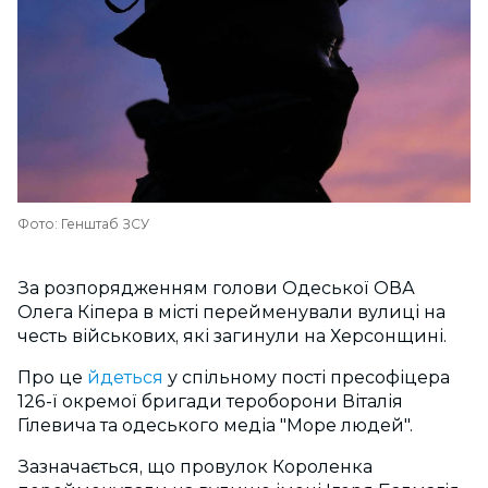
Фото: Генштаб ЗСУ
За розпорядженням голови Одеської ОВА
Олега Кіпера в місті перейменували вулиці на
честь військових, які загинули на Херсонщині.
Про це
йдеться
у спільному пості пресофіцера
126-ї окремої бригади тероборони Віталія
Гілевича та одеського медіа "Море людей".
Зазначається, що провулок Короленка