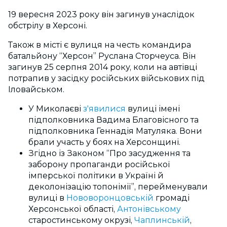
19 вересня 2023 року він загинув унаслідок
обстрілу в Херсоні.
Також в місті є вулиця на честь командира
батальйону “Херсон” Руслана Сторчеуса. Він
загинув 25 серпня 2014 року, коли на автівці
потрапив у засідку російських військових під
Іловайськом.
У Миколаєві
з'явилися
вулиці імені
підполковника Вадима Благовісного та
підполковника Геннадія Матуляка. Вони
брали участь у боях на Херсонщині.
Згідно із Законом “Про засудження та
заборону пропаганди російської
імперської політики в Україні й
деколонізацію топонімії”, перейменували
вулиці в
Нововоронцовській
громаді
Херсонської області,
Антонівському
старостинському окрузі,
Чаплинській
,