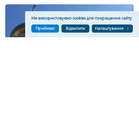
Ми використовуємо cookies для покращення сайту.
Приймаю
Відхилити
Налаштування
Російський дрон пошкодив Стрітенський собор
у Херсоні. ФОТО
127
15:19
Читати ще