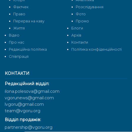
Фактчек
Розслідування
Право
Фото
Перерва на каву
Промо
Життя
Блоги
Відео
Архів
Про нас
Контакти
Редакційна політика
Політика конфіденційності
Cпівпраця
КОНТАКТИ
Редакційний відділ:
ilona.polesova@gmail.com
vgorunews@gmail.com
lvgoru@gmail.com
team@vgoru.org
Відділ продажів:
partnership@vgoru.org