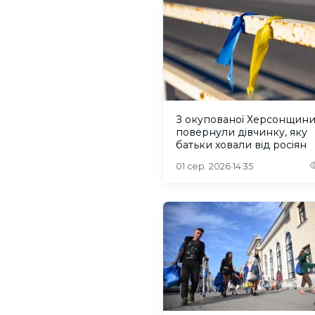
З окупованої Херсонщин
повернули дівчинку, яку
батьки ховали від росіян
01 сер. 2026 14:35