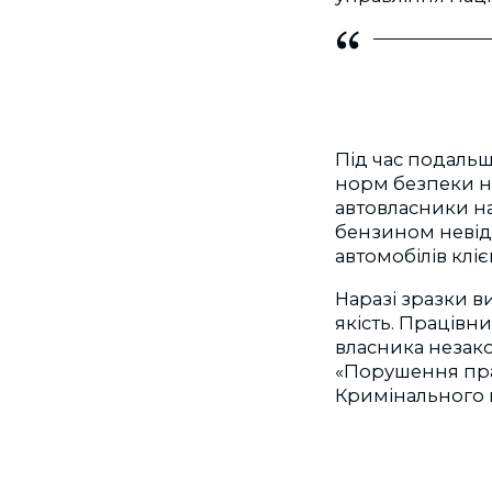
Під час подальш
норм безпеки ні
автовласники на
бензином невід
автомобілів кліє
Наразі зразки в
якість. Працівн
власника незако
«Порушення пра
Кримінального 