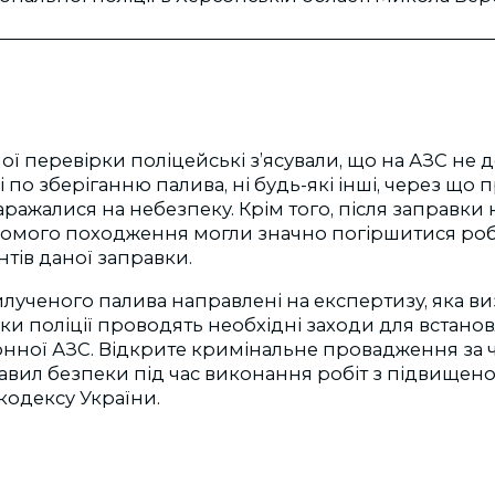
ої перевірки поліцейські з’ясували, що на АЗС не
 по зберіганню палива, ні будь-які інші, через що 
ражалися на небезпеку. Крім того, після заправки 
омого походження могли значно погіршитися роб
нтів даної заправки.
илученого палива направлені на експертизу, яка в
ики поліції проводять необхідні заходи для встан
нної АЗС. Відкрите кримінальне провадження за ч.
вил безпеки під час виконання робіт з підвище
кодексу України.