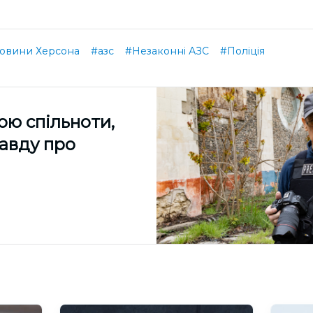
овини Херсона
#азс
#Незаконні АЗС
#Поліція
ою спільноти,
равду про