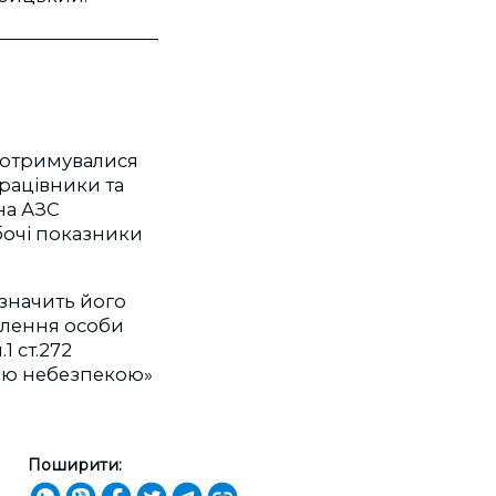
 дотримувалися
працівники та
на АЗС
очі показники
изначить його
овлення особи
1 ст.272
ною небезпекою»
Поширити: