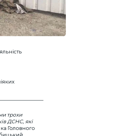
яльність
ніяких
ми трохи
ів ДСНС, які
ка Головного
рбицький.