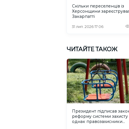
Скільки переселенців із
Херсонщини зареєструва
Закарпатті
31 лип. 2026 17:06
ЧИТАЙТЕ ТАКОЖ
Президент підписав зако
реформу системи захисту 
однак правозахисники
критикують його