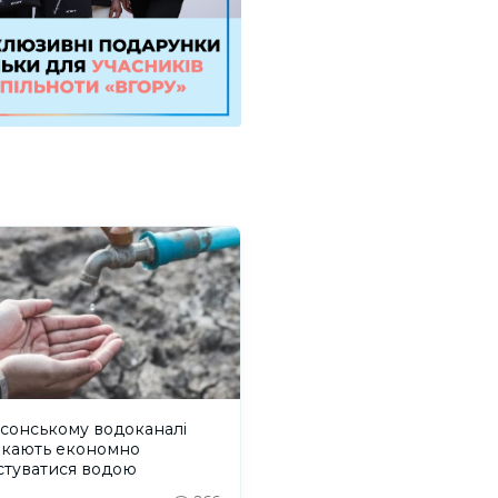
сонському водоканалі
икають економно
стуватися водою