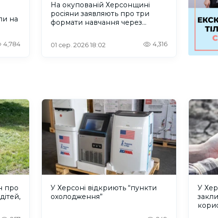
На окупованій Херсонщині
росіяни заявляють про три
ли на
формати навчання через
проблеми зі світлом та
інтернетом
4,784
4,316
01 сер. 2026 18:02
н про
У Херсоні відкриють “пункти
У Хер
дітей,
охолодження”
закл
кори