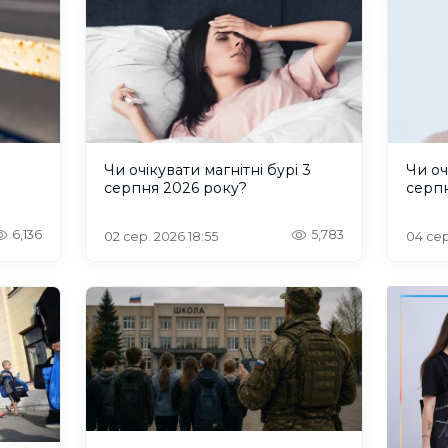
и
Чи очікувати магнітні бурі 3
Чи оч
серпня 2026 року?
серп
6,136
5,783
02 сер. 2026 18:55
04 сер