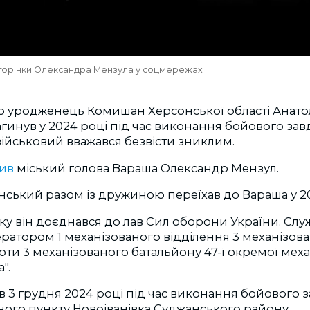
 сторінки Олександра Мензула у соцмережах
що уродженець Комишан Херсонської області Анато
инув у 2024 році під час виконання бойового зав
 військовий вважався безвісти зниклим.
мив
міський голова Вараша Олександр Мензул.
нський разом із дружиною переїхав до Вараша у
20
оку він доєднався до лав Сил оборони України. Сл
атором 1 механізованого відділення 3 механізова
оти 3 механізованого батальйону 47-ї окремої меха
".
в 3
грудня 2024 році під час виконання бойового 
ого пункту Новоіванівка Суджанського району.