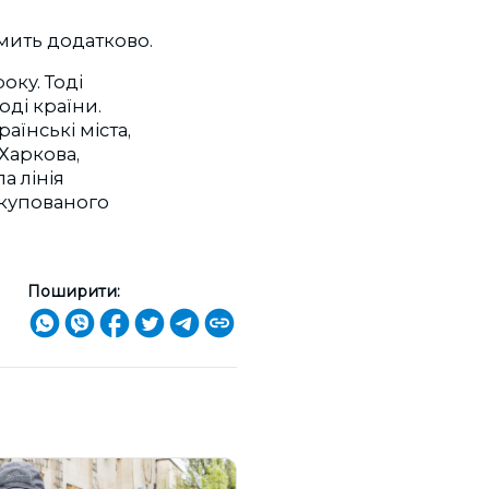
мить додатково.
оку. Тоді
оді країни.
аїнські міста,
Харкова,
а лінія
 окупованого
Поширити: