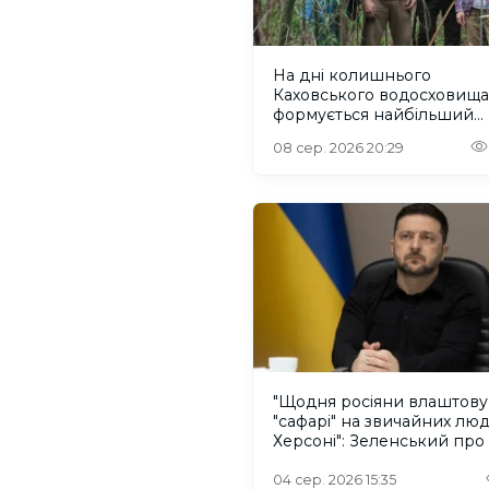
На дні колишнього
Каховського водосховища
формується найбільший
рівновіковий ліс Європи
08 сер. 2026 20:29
"Щодня росіяни влаштов
"сафарі" на звичайних лю
Херсоні": Зеленський про
російського дрона
04 сер. 2026 15:35