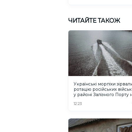
ЧИТАЙТЕ ТАКОЖ
Українські морпіхи зірвал
ротацію російських війсь
у районі Залізного Порту 
Херсонщині. ВІДЕО
12:23