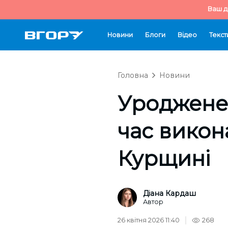
Ваш д
Новини
Блоги
Відео
Текст
Головна
Новини
Уроджене
час викон
Курщині
Діана Кардаш
Автор
26 квітня 2026 11:40
268