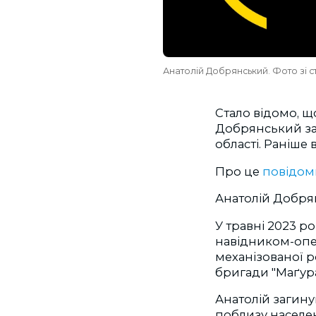
Анатолій Добрянський. Фото зі
Стало відомо, 
Добрянський заг
області. Раніше
Про це
повідо
Анатолій Добря
У травні 2023 р
навідником-опер
механізованої р
бригади "Маґура
Анатолій загину
поблизу населен