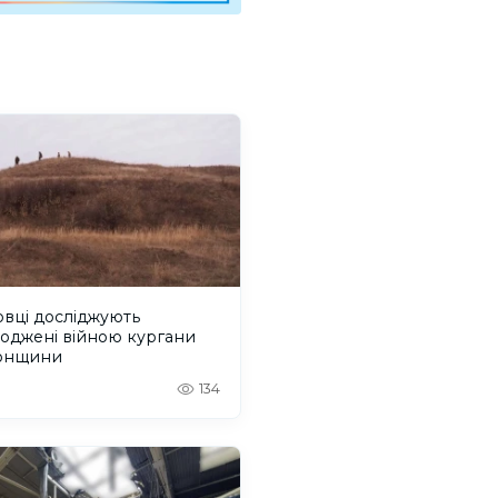
вці досліджують
оджені війною кургани
онщини
134