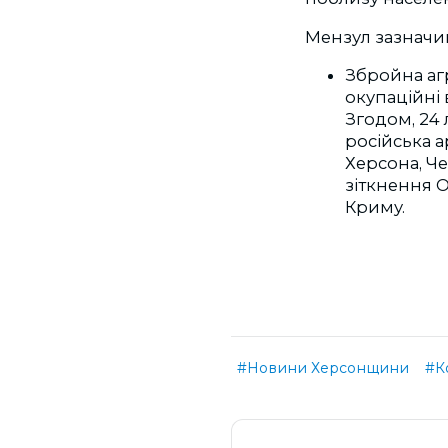
Мензул зазначив
Збройна агр
окупаційні 
Згодом, 24 
російська 
Херсона, Че
зіткнення О
Криму.
#Новини Херсонщини
#К