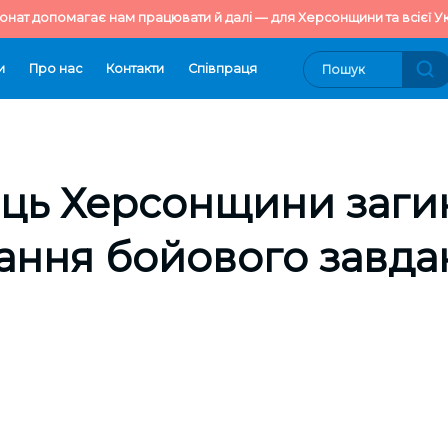
онат допомагає нам працювати й далі — для Херсонщини та всієї Ук
и
Про нас
Контакти
Cпівпраця
ць Херсонщини загин
ання бойового завда