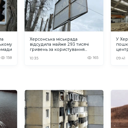
ла
Херсонська міськрада
У Хер
ському
відсудила майже 293 тисячі
пошк
ромади
гривень за користування
центр
місцями для реклами
158
165
10:35
09:41