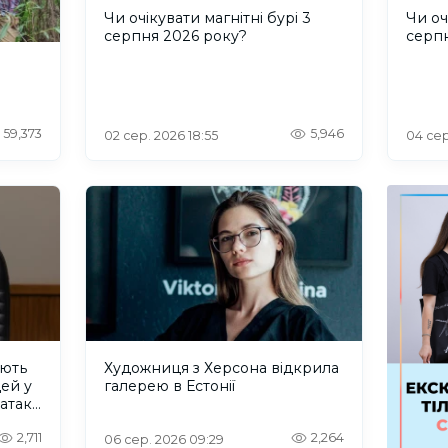
Чи очікувати магнітні бурі 3
Чи оч
серпня 2026 року?
серп
59,373
5,946
02 сер. 2026 18:55
04 сер
ують
Художниця з Херсона відкрила
дей у
галерею в Естонії
 атаку
2,711
2,264
06 сер. 2026 09:29