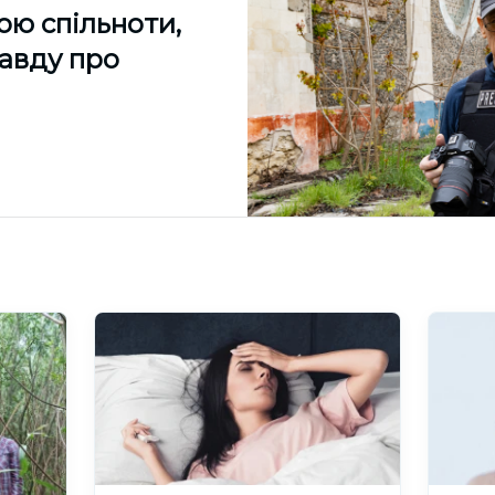
ою спільноти,
равду про