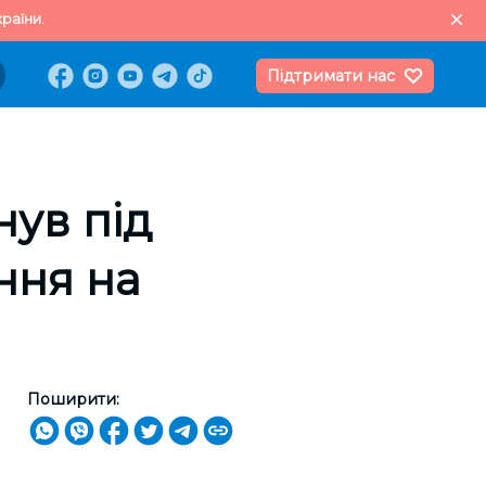
раїни.
Підтримати нас
ув під
ння на
Поширити: