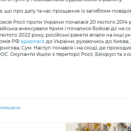
, що про дату та час прощання із загиблим повідо
есія Росії проти України почалася 20 лютого 2014 р
війська анексували Крим і почалися бойові дії на сх
лютого 2022 року, російські ракети впали на інші укр
армія РФ
вдерлася
до України, рухаючись до Києва, 
рнігова, Сум. Наступ почався і на сході, де проходил
ОС. Окупанти йшли з території Росії, Білорусі та з
омишани