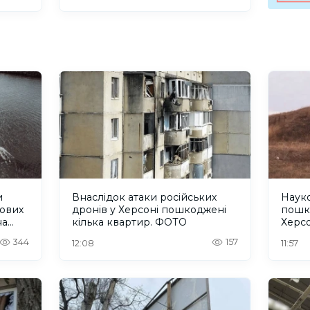
и
Внаслідок атаки російських
Науко
кових
дронів у Херсоні пошкоджені
пошк
на
кілька квартир. ФОТО
Херс
344
157
12:08
11:57