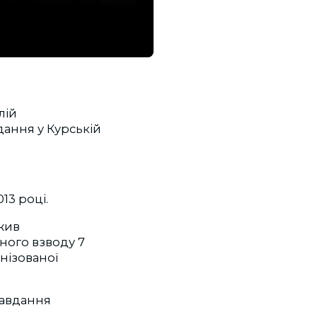
лій
дання у Курській
13 році.
ужив
ного взводу 7
нізованої
завдання